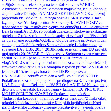
IZZIV«
Občuti Belo krajino - Film o medgeneracijskem
sožitju
Strokovna ekskurzija na temo šolskih vrtov
VABILO:
Aktivnosti v Srebrnem dvoru v mesecu maju
Volna, lan in konoplja
za prebivalce Dolenjske
ANIMACIJSKE DELAVNICE za razvoj
projektnih idej v okviru 4. javnega poziva ESRR
Izvedba I. faze
izgradnje Zeliščarskega centra JV Slovenije
4. JAVNI POZIV za
izbor operacij za uresničevanje ciljev na območju LAS Dolenjska in
Bela krajina
LAS DBK so obiskali udeleženci strokovne ekskurzije
projekta »Z roko v roki…«
Sodelovanje pri evalvaciji na Visoki šoli
za upravljanje podeželja
VABILO: Odprtje sezone na Svetovni dan
etnologije v Deželi kozolcev
Samovrednotenje Lokalne razvojne
strategije LAS DBK 2017–2018
Pričela se je kampanja EU projekt,
moj projekt 2019
VABILO: Aktivnosti v Srebrnem dvoru v mesecu
aprilu
LAS DBK je na 3. javni poziv EKSRP prejel 14
vlog
VABILO: naravni gradbeni materiali za zdrav dom
Udeleženci
strokovne ekskurzije LAS Notranjska v gosteh pri nas
LAS DBK se
je udeležil 15. rednega zbora članov DRPS in posveta
LAS
VABILO: izobraževalni dan o ovčji volni
OBVESTILO:
Podaljšan rok za oddajo projektnih predlogov na 3. javnem pozivu
LAS Dolenjska in Bela krajina
VABILO: LAN JE LAN – z njim je
delo leto in dan
Vabilo k sodelovanju v kampanji EU PROJEKT,
MOJ PROJEKT 2019
VABILO: Predavanje in pokušina
"Industrijska konoplja – hranljivo živilo za vsak dom"
Zimski cikel
rokodelskih delavnic
Aktivnosti v Nerajskih lugih
Projekt »Novi
izzivi slovenske drobnice«
Uspešne predstavitve 3. javnega poziva