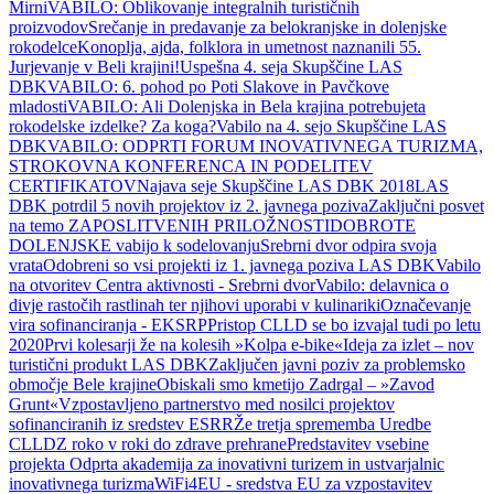
Mirni
VABILO: Oblikovanje integralnih turističnih
proizvodov
Srečanje in predavanje za belokranjske in dolenjske
rokodelce
Konoplja, ajda, folklora in umetnost naznanili 55.
Jurjevanje v Beli krajini!
Uspešna 4. seja Skupščine LAS
DBK
VABILO: 6. pohod po Poti Slakove in Pavčkove
mladosti
VABILO: Ali Dolenjska in Bela krajina potrebujeta
rokodelske izdelke? Za koga?
Vabilo na 4. sejo Skupščine LAS
DBK
VABILO: ODPRTI FORUM INOVATIVNEGA TURIZMA,
STROKOVNA KONFERENCA IN PODELITEV
CERTIFIKATOV
Najava seje Skupščine LAS DBK 2018
LAS
DBK potrdil 5 novih projektov iz 2. javnega poziva
Zaključni posvet
na temo ZAPOSLITVENIH PRILOŽNOSTI
DOBROTE
DOLENJSKE vabijo k sodelovanju
Srebrni dvor odpira svoja
vrata
Odobreni so vsi projekti iz 1. javnega poziva LAS DBK
Vabilo
na otvoritev Centra aktivnosti - Srebrni dvor
Vabilo: delavnica o
divje rastočih rastlinah ter njihovi uporabi v kulinariki
Označevanje
vira sofinanciranja - EKSRP
Pristop CLLD se bo izvajal tudi po letu
2020
Prvi kolesarji že na kolesih »Kolpa e-bike«
Ideja za izlet – nov
turistični produkt LAS DBK
Zaključen javni poziv za problemsko
območje Bele krajine
Obiskali smo kmetijo Zadrgal – »Zavod
Grunt«
Vzpostavljeno partnerstvo med nosilci projektov
sofinanciranih iz sredstev ESRR
Že tretja sprememba Uredbe
CLLD
Z roko v roki do zdrave prehrane
Predstavitev vsebine
projekta Odprta akademija za inovativni turizem in ustvarjalnic
inovativnega turizma
WiFi4EU - sredstva EU za vzpostavitev