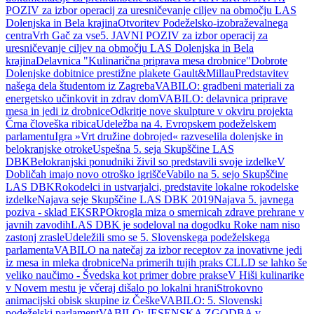
POZIV za izbor operacij za uresničevanje ciljev na območju LAS
Dolenjska in Bela krajina
Otvoritev Podeželsko-izobraževalnega
centra
Vrh Gač za vse
5. JAVNI POZIV za izbor operacij za
uresničevanje ciljev na območju LAS Dolenjska in Bela
krajina
Delavnica "Kulinarična priprava mesa drobnice"
Dobrote
Dolenjske dobitnice prestižne plakete Gault&Millau
Predstavitev
našega dela študentom iz Zagreba
VABILO: gradbeni materiali za
energetsko učinkovit in zdrav dom
VABILO: delavnica priprave
mesa in jedi iz drobnice
Odkritje nove skulpture v okviru projekta
Črna človeška ribica
Udeležba na 4. Evropskem podeželskem
parlamentu
Igra »Vrt družine dobrojed« razveselila dolenjske in
belokranjske otroke
Uspešna 5. seja Skupščine LAS
DBK
Belokranjski ponudniki živil so predstavili svoje izdelke
V
Dobličah imajo novo otroško igrišče
Vabilo na 5. sejo Skupščine
LAS DBK
Rokodelci in ustvarjalci, predstavite lokalne rokodelske
izdelke
Najava seje Skupščine LAS DBK 2019
Najava 5. javnega
poziva - sklad EKSRP
Okrogla miza o smernicah zdrave prehrane v
javnih zavodih
LAS DBK je sodeloval na dogodku Roke nam niso
zastonj zrasle
Udeležili smo se 5. Slovenskega podeželskega
parlamenta
VABILO na natečaj za izbor receptov za inovativne jedi
iz mesa in mleka drobnice
Na primerih tujih praks CLLD se lahko še
veliko naučimo - Švedska kot primer dobre prakse
V Hiši kulinarike
v Novem mestu je včeraj dišalo po lokalni hrani
Strokovno
animacijski obisk skupine iz Češke
VABILO: 5. Slovenski
podeželski parlament
VABILO: JESENSKA ZGODBA v