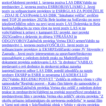
gorice
Odobreni projekti 1. javnega poziva LAS DBK
Vabilo na
predstavitev 2. javnega poziva ESRR
OBJAVLJAMO 2. Javni
poziv za sofinanciranje projektov iz ESRR
GLAS ZA PODEŽELJE
– ZDAJ JE ČAS!
Projekt LAS DBK "Inkubator veščin" uvrščen
med TOP 20 projektov 2025
Iz Bele krajine na Solčavsko po nove
izkušnje
Odličen odziv na prvi javni poziv LAS Dolenjska in Bela
krajina
Aplikacija za vnos vlog na javni poziv LAS je na
voljo
Vabljeni k prijavi v kampanji EU projekt, moj projekt
2025
Gradivo z delavnic in objava VPRAŠANJ in
ODGOVOROV
Zaključek projekta Veriga EKO semen
Vabilo na
predstavitvi 1. javnega poziva
VOŠČILO
1. Javni poziv za
sofinanciranje projektov iz EKSRP
Zeliščarski center JV Slovenije v
Zagradu - Javni poziv interesentom za upravljanje
Strokovno
usposabljanje z ogledom dobrih praks na Madeiri
Razvojni
dokument projekta sodelovanja LAS "Iz drobnice"
VABILO:
predavanji o reji drobnice in strokovni prikaz razseka
jagnjeta
Upravni odbor LAS DBK potrdil izhodišča za razpis
sredstev EKSRP in ESRR iz programa LEADER/CLLD
2027
Vabilo: REGIJSKI POSVET "Zelišča in njihova vloga v cilju
samooskrbe"
Regijski posvet – Kako čim hitreje do samooskrbe z
EKO semeni
Zaključek projekta Veriga eko zelišč z ogledom dobre
prakse in predstavitvijo
Vabljeni na regijski posvet
Novi produkti in
predstavitveni film v projektu Veriga eko zelišč
V okviru projekta "Z
okolju prijazno infrastrukturo do urejenega podeželja" je nastal film
o Varni poti otrok v šolo
Študijski obisk v Srbijo v okviru projekta