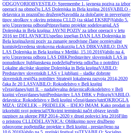
ODGOVORI
OBVESTILO: Spremembe 1. javnega poziva za izbor
operacij na območju LAS Dolenjska in Bela krajina 2016
VABILO -
delavnica in praznično druženje
Navodila za določanje in preverjanje
tipov stroškov v okviru pristopa CLLD (za sklad EKSRP)
Vabilo 5.
sejo Upravnega odbora
Pripravljamo projekte sodelovanja
LAS
Dolenjska in Bela krajina: JAVNI POZIV za izbor operacij v letu
2016 ter DELAVNICE
Uspešno izpeljan DAN LAS Dolenjska in
Bela krajina
Javni poziv za zunanje neodvisne člane ocenjevalne
komisije
Izvedena strokovna ekskurzija LAS DBK
VABILO: DAN
LAS Dolenjska in Bela krajina v Metliki, 15.10.2016
Vabilo na 4.
sejo Upravnega odbora LAS DBK
Predstavitev slovenskih LAS in
ponudnikov ljubljanskega podeželja
Prejeta odločba o potrditvi
Lokalne akcijske skupine Dolenjska in Bela krajina
VABILO:
Predstavitev slovenskih LAS v Ljubljani – sladke dobrote
slovenskih regij
Na potrditev Strategij lokalnega razvoja 2014-2020
čaka že 20 LAS
VABILO: Rokodelstvo v Beli krajini
včeraj/danes/jutri II. – nadaljevalna delavnica
Rokodelstvo v Beli
krajini včeraj/danes/jutri
Predstavitev LAS DBK v Prilozju
VABILO,
delavnica: Rokodelstvo v Beli krajini včeraj/danes/jutri
OKROGLA
MIZA: IZDELEK – PRIDELEK – IDEJO IMAM. Kako prodati in
izkoristiti svoj potencial?
Okvirni terminski načrt objave javnih
razpisov za ukrepe PRP 2014–2020 v drugi polovici leta 2016
Film
o pristopu CLLD
DELAVNICA: Oblikujmo nove družbeno
odgovorne podjetniške projekte v Beli krajini - prestavljeno na
10.6.2016
Vabilo na 5. regijski festival zaTE
VABILO: Socialno