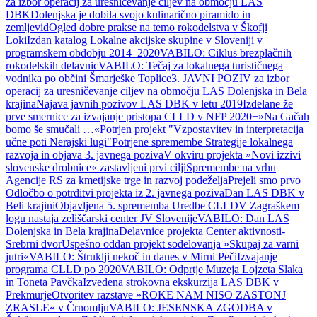
za izbor operacij za uresničevanje ciljev na območju LAS
DBK
Dolenjska je dobila svojo kulinarično piramido in
zemljevid
Ogled dobre prakse na temo rokodelstva v Škofji
Loki
Izdan katalog Lokalne akcijske skupine v Sloveniji v
programskem obdobju 2014–2020
VABILO: Ciklus brezplačnih
rokodelskih delavnic
VABILO: Tečaj za lokalnega turističnega
vodnika po občini Šmarješke Toplice
3. JAVNI POZIV za izbor
operacij za uresničevanje ciljev na območju LAS Dolenjska in Bela
krajina
Najava javnih pozivov LAS DBK v letu 2019
Izdelane že
prve smernice za izvajanje pristopa CLLD v NFP 2020+
»Na Gačah
bomo še smučali …«
Potrjen projekt "Vzpostavitev in interpretacija
učne poti Nerajski lugi"
Potrjene spremembe Strategije lokalnega
razvoja in objava 3. javnega poziva
V okviru projekta »Novi izzivi
slovenske drobnice« zastavljeni prvi cilji
Spremembe na vrhu
Agencije RS za kmetijske trge in razvoj podeželja
Prejeli smo prvo
Odločbo o potrditvi projekta iz 2. javnega poziva
Dan LAS DBK v
Beli krajini
Objavljena 5. sprememba Uredbe CLLD
V Zagraškem
logu nastaja zeliščarski center JV Slovenije
VABILO: Dan LAS
Dolenjska in Bela krajina
Delavnice projekta Center aktivnosti-
Srebrni dvor
Uspešno oddan projekt sodelovanja »Skupaj za varni
jutri«
VABILO: Štruklji nekoč in danes v Mirni Peči
Izvajanje
programa CLLD po 2020
VABILO: Odprtje Muzeja Lojzeta Slaka
in Toneta Pavčka
Izvedena strokovna ekskurzija LAS DBK v
Prekmurje
Otvoritev razstave »ROKE NAM NISO ZASTONJ
ZRASLE« v Črnomlju
VABILO: JESENSKA ZGODBA v