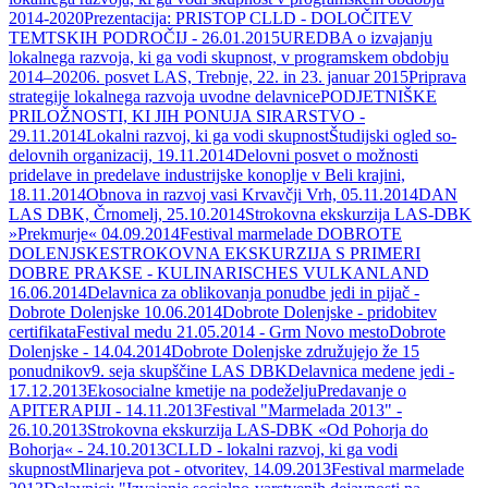
2014-2020
Prezentacija: PRISTOP CLLD - DOLOČITEV
TEMTSKIH PODROČIJ - 26.01.2015
UREDBA o izvajanju
lokalnega razvoja, ki ga vodi skupnost, v programskem obdobju
2014–2020
6. posvet LAS, Trebnje, 22. in 23. januar 2015
Priprava
strategije lokalnega razvoja uvodne delavnice
PODJETNIŠKE
PRILOŽNOSTI, KI JIH PONUJA SIRARSTVO -
29.11.2014
Lokalni razvoj, ki ga vodi skupnost
Študijski ogled so-
delovnih organizacij, 19.11.2014
Delovni posvet o možnosti
pridelave in predelave industrijske konoplje v Beli krajini,
18.11.2014
Obnova in razvoj vasi Krvavčji Vrh, 05.11.2014
DAN
LAS DBK, Črnomelj, 25.10.2014
Strokovna ekskurzija LAS-DBK
»Prekmurje« 04.09.2014
Festival marmelade DOBROTE
DOLENJSKE
STROKOVNA EKSKURZIJA S PRIMERI
DOBRE PRAKSE - KULINARISCHES VULKANLAND
16.06.2014
Delavnica za oblikovanja ponudbe jedi in pijač -
Dobrote Dolenjske 10.06.2014
Dobrote Dolenjske - pridobitev
certifikata
Festival medu 21.05.2014 - Grm Novo mesto
Dobrote
Dolenjske - 14.04.2014
Dobrote Dolenjske združujejo že 15
ponudnikov
9. seja skupščine LAS DBK
Delavnica medene jedi -
17.12.2013
Ekosocialne kmetije na podeželju
Predavanje o
APITERAPIJI - 14.11.2013
Festival "Marmelada 2013" -
26.10.2013
Strokovna ekskurzija LAS-DBK «Od Pohorja do
Bohorja« - 24.10.2013
CLLD - lokalni razvoj, ki ga vodi
skupnost
Mlinarjeva pot - otvoritev, 14.09.2013
Festival marmelade