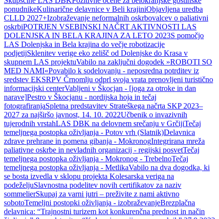
Skupščine LAS DBK
Pozitivne ocene za belokranjske gostinske
ponudnike
Kulinarične delavnice v Beli krajini
Objavljena uredba
CLLD 2027+
Izobraževanje neformalnih oskrbovalcev o paliativni
oskrbi
POTRJEN VSEBINSKI NAČRT AKTIVNOSTI LAS
DOLENJSKA IN BELA KRAJINA ZA LETO 2023
S pomočjo
LAS Dolenjska in Bela krajina do večje robotizacije
podjetij
Sklenitev verige eko zelišč od Dolenjske do Krasa v
skupnem LAS projektu
Vabilo na zaključni dogodek »ROBOTI SO
MED NAMI«
Povabilo k sodelovanju - neposredna potrditev iz
sredstev EKSRP
V Črnomlju odprl svoja vrata prenovljeni turistično
informacijski center
Vabljeni v Škocjan - [joga za otroke in dan
narave]
Pestro v Škocjanu - nordijska hoja in tečaj
fotografiranja
Spletna predstavitev Strateškega načrta SKP 2023–
2027 za najširšo javnost, 14. 10. 2022
Učbenik o invazivnih
tujerodnih vrstah
LAS DBK na delovnem srečanju v Grčiji
Tečaj
temeljnega postopka oživljanja - Potov vrh (Slatnik)
Delavnica
zdrave prehrane in pomena gibanja - Mokronog
Integrirana mreža
paliativne oskrbe in nevladnih organizacij - regijski posvet
Tečaj
temeljnega postopka oživljanja - Mokronog - Trebelno
Tečaj
temeljnega postopka oživljanja - Metlika
Vabilo na dva dogodka, ki
se bosta izvedla v sklopu projekta Kolesarska veriga na
podeželju
Slavnostna podelitev novih certifikatov za naziv
sommelier
Skupaj za varni jutri – preživite z nami aktivno
soboto
Temeljni postopki oživljanja - izobraževanje
Brezplačna
delavnica: “Trajnostni turizem kot konkurenčna prednost in način