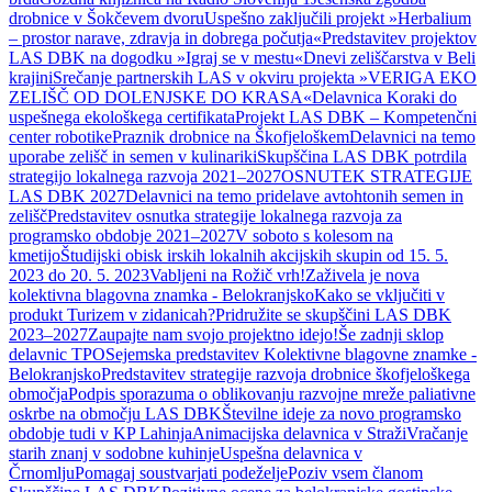
drobnice v Šokčevem dvoru
Uspešno zaključili projekt »Herbalium
– prostor narave, zdravja in dobrega počutja«
Predstavitev projektov
LAS DBK na dogodku »Igraj se v mestu«
Dnevi zeliščarstva v Beli
krajini
Srečanje partnerskih LAS v okviru projekta »VERIGA EKO
ZELIŠČ OD DOLENJSKE DO KRASA«
Delavnica Koraki do
uspešnega ekološkega certifikata
Projekt LAS DBK – Kompetenčni
center robotike
Praznik drobnice na Škofjeloškem
Delavnici na temo
uporabe zelišč in semen v kulinariki
Skupščina LAS DBK potrdila
strategijo lokalnega razvoja 2021–2027
OSNUTEK STRATEGIJE
LAS DBK 2027
Delavnici na temo pridelave avtohtonih semen in
zelišč
Predstavitev osnutka strategije lokalnega razvoja za
programsko obdobje 2021–2027
V soboto s kolesom na
kmetijo
Študijski obisk irskih lokalnih akcijskih skupin od 15. 5.
2023 do 20. 5. 2023
Vabljeni na Rožič vrh!
Zaživela je nova
kolektivna blagovna znamka - Belokranjsko
Kako se vključiti v
produkt Turizem v zidanicah?
Pridružite se skupščini LAS DBK
2023–2027
Zaupajte nam svojo projektno idejo!
Še zadnji sklop
delavnic TPO
Sejemska predstavitev Kolektivne blagovne znamke -
Belokranjsko
Predstavitev strategije razvoja drobnice škofjeloškega
območja
Podpis sporazuma o oblikovanju razvojne mreže paliativne
oskrbe na območju LAS DBK
Številne ideje za novo programsko
obdobje tudi v KP Lahinja
Animacijska delavnica v Straži
Vračanje
starih znanj v sodobne kuhinje
Uspešna delavnica v
Črnomlju
Pomagaj soustvarjati podeželje
Poziv vsem članom