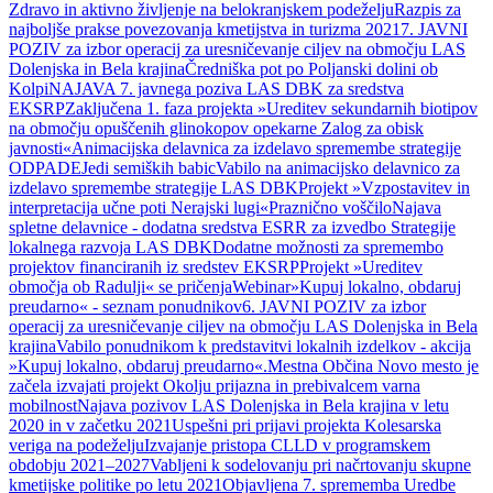
Zdravo in aktivno življenje na belokranjskem podeželju
Razpis za
najboljše prakse povezovanja kmetijstva in turizma 2021
7. JAVNI
POZIV za izbor operacij za uresničevanje ciljev na območju LAS
Dolenjska in Bela krajina
Čredniška pot po Poljanski dolini ob
Kolpi
NAJAVA 7. javnega poziva LAS DBK za sredstva
EKSRP
Zaključena 1. faza projekta »Ureditev sekundarnih biotipov
na območju opuščenih glinokopov opekarne Zalog za obisk
javnosti«
Animacijska delavnica za izdelavo spremembe strategije
ODPADE
Jedi semiških babic
Vabilo na animacijsko delavnico za
izdelavo spremembe strategije LAS DBK
Projekt »Vzpostavitev in
interpretacija učne poti Nerajski lugi«
Praznično voščilo
Najava
spletne delavnice - dodatna sredstva ESRR za izvedbo Strategije
lokalnega razvoja LAS DBK
Dodatne možnosti za spremembo
projektov financiranih iz sredstev EKSRP
Projekt »Ureditev
območja ob Radulji« se pričenja
Webinar
»Kupuj lokalno, obdaruj
preudarno« - seznam ponudnikov
6. JAVNI POZIV za izbor
operacij za uresničevanje ciljev na območju LAS Dolenjska in Bela
krajina
Vabilo ponudnikom k predstavitvi lokalnih izdelkov - akcija
»Kupuj lokalno, obdaruj preudarno«.
Mestna Občina Novo mesto je
začela izvajati projekt Okolju prijazna in prebivalcem varna
mobilnost
Najava pozivov LAS Dolenjska in Bela krajina v letu
2020 in v začetku 2021
Uspešni pri prijavi projekta Kolesarska
veriga na podeželju
Izvajanje pristopa CLLD v programskem
obdobju 2021–2027
Vabljeni k sodelovanju pri načrtovanju skupne
kmetijske politike po letu 2021
Objavljena 7. sprememba Uredbe