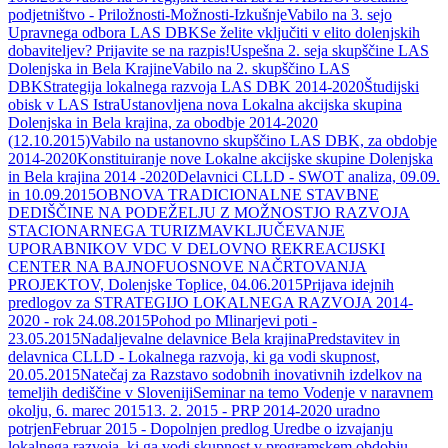
podjetništvo - Priložnosti-Možnosti-Izkušnje
Vabilo na 3. sejo
Upravnega odbora LAS DBK
Se želite vključiti v elito dolenjskih
dobaviteljev? Prijavite se na razpis!
Uspešna 2. seja skupščine LAS
Dolenjska in Bela Krajine
Vabilo na 2. skupščino LAS
DBK
Strategija lokalnega razvoja LAS DBK 2014-2020
Študijski
obisk v LAS Istra
Ustanovljena nova Lokalna akcijska skupina
Dolenjska in Bela krajina, za obodbje 2014-2020
(12.10.2015)
Vabilo na ustanovno skupščino LAS DBK, za obdobje
2014-2020
Konstituiranje nove Lokalne akcijske skupine Dolenjska
in Bela krajina 2014 -2020
Delavnici CLLD - SWOT analiza, 09.09.
in 10.09.2015
OBNOVA TRADICIONALNE STAVBNE
DEDIŠČINE NA PODEŽELJU Z MOŽNOSTJO RAZVOJA
STACIONARNEGA TURIZMA
VKLJUČEVANJE
UPORABNIKOV VDC V DELOVNO REKREACIJSKI
CENTER NA BAJNOFU
OSNOVE NAČRTOVANJA
PROJEKTOV, Dolenjske Toplice, 04.06.2015
Prijava idejnih
predlogov za STRATEGIJO LOKALNEGA RAZVOJA 2014-
2020 - rok 24.08.2015
Pohod po Mlinarjevi poti -
23.05.2015
Nadaljevalne delavnice Bela krajina
Predstavitev in
delavnica CLLD - Lokalnega razvoja, ki ga vodi skupnost,
20.05.2015
Natečaj za Razstavo sodobnih inovativnih izdelkov na
temeljih dediščine v Sloveniji
Seminar na temo Vodenje v naravnem
okolju, 6. marec 2015
13. 2. 2015 - PRP 2014-2020 uradno
potrjen
Februar 2015 - Dopolnjen predlog Uredbe o izvajanju
lokalnega razvoja, ki ga vodi skupnost v programskem obdobju