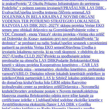
iz prakse
Projekt "Z Okolju Prijazno Infrastrukturo do urejenega
Podeželja" v polnem zagonu izvajanja
VPRAŠALNIK LAS DBK -
Evalvacija
Uspešna izvedba testnega čiščenja semena
LAS
DOLENJSKA IN BELA KRAJINA Z NOVIMI ORGANI
VODENJA TER POTRJENO STRATEGIJO LOKALNEGA
RAZVOJA LAS DBK 2021–2027
V sklopu projekta Verige EKO
semen smo obiskali delavnico na Gorenjskem
Polstenje volne v
VDC Črnomelj - enota Vinica
V okviru projekta »Veriga eko zelišč
od Dolenjske do Krasa« nastajajo prvi novi produkti
Projekt "Iz
drobnice" se predstavi na radiu Sraka
Uspešen sestanek s projektnimi
partnerji na projektu Veriga EKO semen
Objavljena Uredba o
izvajanju lokalnega razvoja, ki ga vodi skupnost, v obdobju do leta
2027 (Uredba CLLD 2027)
Projekt za spodbujanje zelene
preobrazbe na območju LAS DBK
Podarite Belokranjsko
Obisk
kmetij v sklopu projekta Kooperativno kmetijstvo – CAR LAS
DBK
Okrogla miza - semenarstvo, ekološko kmetijstvo, prehranska
varnost
VABILO: Digitalno trženje lokalnih kmetijskih pridelkov in
izdelkov
Obisk partnerskih LAS Iz Srbije
Z lokalno pridelano moko
do domačega kruha
Visoka šola GRM odpira Razvojno
izobraževalni center za predelavo zelišč
Delavnica - Novomeški
kruhek
Otvoritev avtobusne postaje v Novem mestu
Kolektivna
blagovna znamka Belokranjsko odpira nove tržne kanale za
certificirane izdelke v Ljubljani
Ogled sodobne ekološke kmetije v
Avstriji
Strokovna ekskurzija članov LAS DBK v Goriška
brda
Gozdna knjižnica na Radio Slovenija 1
Jesenska zgodba