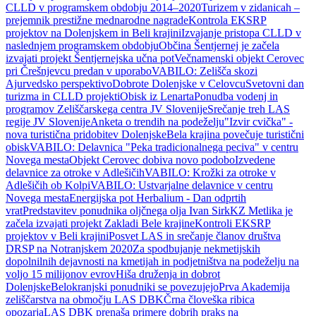
CLLD v programskem obdobju 2014–2020
Turizem v zidanicah –
prejemnik prestižne mednarodne nagrade
Kontrola EKSRP
projektov na Dolenjskem in Beli krajini
Izvajanje pristopa CLLD v
naslednjem programskem obdobju
Občina Šentjernej je začela
izvajati projekt Šentjernejska učna pot
Večnamenski objekt Cerovec
pri Črešnjevcu predan v uporabo
VABILO: Zelišča skozi
Ajurvedsko perspektivo
Dobrote Dolenjske v Celovcu
Svetovni dan
turizma in CLLD projekti
Obisk iz Lenarta
Ponudba vodenj in
programov Zeliščarskega centra JV Slovenije
Srečanje treh LAS
regije JV Slovenije
Anketa o trendih na podeželju
"Izvir cvička" -
nova turistična pridobitev Dolenjske
Bela krajina povečuje turistični
obisk
VABILO: Delavnica "Peka tradicionalnega peciva" v centru
Novega mesta
Objekt Cerovec dobiva novo podobo
Izvedene
delavnice za otroke v Adlešičih
VABILO: Krožki za otroke v
Adlešičih ob Kolpi
VABILO: Ustvarjalne delavnice v centru
Novega mesta
Energijska pot Herbalium - Dan odprtih
vrat
Predstavitev ponudnika oljčnega olja Ivan Sirk
KZ Metlika je
začela izvajati projekt Zakladi Bele krajine
Kontroli EKSRP
projektov v Beli krajini
Posvet LAS in srečanje članov društva
DRSP na Notranjskem 2020
Za spodbujanje nekmetijskih
dopolnilnih dejavnosti na kmetijah in podjetništva na podeželju na
voljo 15 milijonov evrov
Hiša druženja in dobrot
Dolenjske
Belokranjski ponudniki se povezujejo
Prva Akademija
zeliščarstva na območju LAS DBK
Črna človeška ribica
opozarja
LAS DBK prenaša primere dobrih praks na