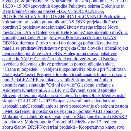
življenja” & predstavitev “Kolesarjem prijazen ponudnik” 27.9.2022
16.30 - 19:00
Napovednik dogodka Paliativna oskrba Dolenjske in
Bele krajine
Vabilo na posvet »IZZIVI SOCIALNEGA
PODJETNIŠTVA V JUGOVZHODNI SLOVENIJI«
Pridružite se
kolesarjem prijaznim ponudnikom
LAS DBK prejela odločbe o
potrditvi 3 projektov sodelovanja
Oživitev mestne tržnice Novo
mesto
Dan LAS-a Dolenjske in Bele krajine
Z nakupovalno mrežo iz
konoplje na tržnico
S knjigo v gozd
Strokovna ekskurzija LAS
DBK
Konferenca Z roko v roki do dobrega počutja
Kreativnica
marela se predstavi
Predstavitev projekta Črna človeška ribica
Projekt
neposredne potrditve LAS DBK »Integrirana mreža paliativne
oskrbe in NVO«
Z ekološko pridelavo do več zdravja
Uspešno
izvedena delavnica zdrave prehrane in pomen gibanja
Anketa
"Hrana ni odpadek" - vabljeni k izpolnitvi
Na obisku pri "Dobrotah
Dolenjske"
Posvet Prispevek lokalnih tržnih znamk hrane k razvoju
podeželja
LEADER za mlade - vabilo
S skupnimi močmi do
uresničevanja strategije "Od vil do vilic"
Glasbeno srečanje z
Andrejem Kmetičem
LAS DBK v Državnem svetu Republike
Slovenije
Literarno glasbeno srečanje s Trkajem
Obisk Medresorske
skupine CLLD 2021–2027
Skupaj za varni jutri – dvodnevno
usposabljanje
Usposabljanje za prvo posredovanje ob srčnem zastoju
- Metlika
Temeljni postopka oživljanja z uporabo AED aparatov -
Mokronog -Trebelno
Spoznavanje ptic v Škocjanu
Kontrola EKSRP
projektov v Mokronogu in Črnomlju
Udeležitev na 17. rednem
zboru članov DRSP
Novi tržni produkti - Kooperativno kmetijstvo