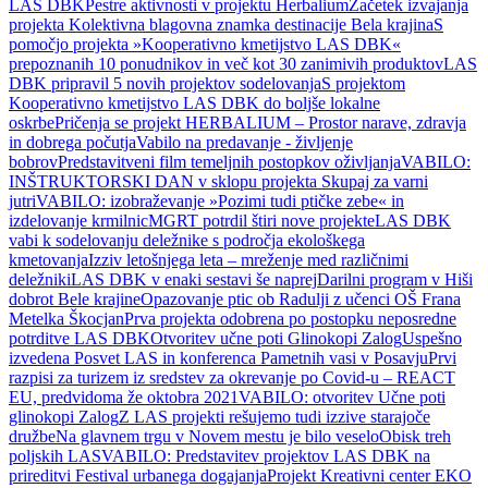
LAS DBK
Pestre aktivnosti v projektu Herbalium
Začetek izvajanja
projekta Kolektivna blagovna znamka destinacije Bela krajina
S
pomočjo projekta »Kooperativno kmetijstvo LAS DBK«
prepoznanih 10 ponudnikov in več kot 30 zanimivih produktov
LAS
DBK pripravil 5 novih projektov sodelovanja
S projektom
Kooperativno kmetijstvo LAS DBK do boljše lokalne
oskrbe
Pričenja se projekt HERBALIUM – Prostor narave, zdravja
in dobrega počutja
Vabilo na predavanje - življenje
bobrov
Predstavitveni film temeljnih postopkov oživljanja
VABILO:
INŠTRUKTORSKI DAN v sklopu projekta Skupaj za varni
jutri
VABILO: izobraževanje »Pozimi tudi ptičke zebe« in
izdelovanje krmilnic
MGRT potrdil štiri nove projekte
LAS DBK
vabi k sodelovanju deležnike s področja ekološkega
kmetovanja
Izziv letošnjega leta – mreženje med različnimi
deležniki
LAS DBK v enaki sestavi še naprej
Darilni program v Hiši
dobrot Bele krajine
Opazovanje ptic ob Radulji z učenci OŠ Frana
Metelka Škocjan
Prva projekta odobrena po postopku neposredne
potrditve LAS DBK
Otvoritev učne poti Glinokopi Zalog
Uspešno
izvedena Posvet LAS in konferenca Pametnih vasi v Posavju
Prvi
razpisi za turizem iz sredstev za okrevanje po Covid-u – REACT
EU, predvidoma že oktobra 2021
VABILO: otvoritev Učne poti
glinokopi Zalog
Z LAS projekti rešujemo tudi izzive starajoče
družbe
Na glavnem trgu v Novem mestu je bilo veselo
Obisk treh
poljskih LAS
VABILO: Predstavitev projektov LAS DBK na
prireditvi Festival urbanega dogajanja
Projekt Kreativni center EKO