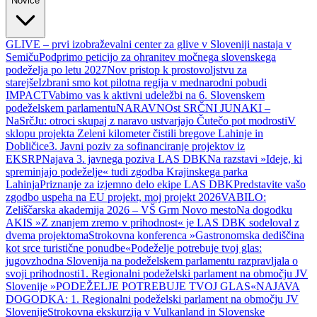
Novice
GLIVE – prvi izobraževalni center za glive v Sloveniji nastaja v
Semiču
Podprimo peticijo za ohranitev močnega slovenskega
podeželja po letu 2027
Nov pristop k prostovoljstvu za
starejše
Izbrani smo kot pilotna regija v mednarodni pobudi
IMPACT
Vabimo vas k aktivni udeležbi na 6. Slovenskem
podeželskem parlamentu
NARAVNOst SRČNI JUNAKI –
NaSrčJu: otroci skupaj z naravo ustvarjajo Čutečo pot modrosti
V
sklopu projekta Zeleni kilometer čistili bregove Lahinje in
Dobličice
3. Javni poziv za sofinanciranje projektov iz
EKSRP
Najava 3. javnega poziva LAS DBK
Na razstavi »Ideje, ki
spreminjajo podeželje« tudi zgodba Krajinskega parka
Lahinja
Priznanje za izjemno delo ekipe LAS DBK
Predstavite vašo
zgodbo uspeha na EU projekt, moj projekt 2026
VABILO:
Zeliščarska akademija 2026 – VŠ Grm Novo mesto
Na dogodku
AKIS »Z znanjem zremo v prihodnost« je LAS DBK sodeloval z
dvema projektoma
Strokovna konferenca »Gastronomska dediščina
kot srce turistične ponudbe«
Podeželje potrebuje tvoj glas:
jugovzhodna Slovenija na podeželskem parlamentu razpravljala o
svoji prihodnosti
1. Regionalni podeželski parlament na območju JV
Slovenije »PODEŽELJE POTREBUJE TVOJ GLAS«
NAJAVA
DOGODKA: 1. Regionalni podeželski parlament na območju JV
Slovenije
Strokovna ekskurzija v Vulkanland in Slovenske