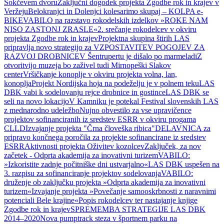
Šokčevem dvoru
Zaključni dogodek projekta Zgodbe rok in krajev v
Veržeju
Belokranjci in Dolenjci kolesarimo skupaj – KOLPA e-
BIKE
VABILO na razstavo rokodelskih izdelkov »ROKE NAM
NISO ZASTONJ ZRASLE«
2. srečanje rokodelcev v okviru
projekta Zgodbe rok in krajev
Projektna skupina štirih LAS
pripravlja novo strategijo za VZPOSTAVITEV POGOJEV ZA
RAZVOJ DROBNICE
V Šentrupertu je dišalo po marmeladi
Z
otvoritvijo muzeja bo zaživel tudi Mirnopeški Slakov
center
Vršičkanje konoplje v okviru projekta volna, lan,
konoplja
Projekt Nordijska hoja na podeželju je v polnem teku
LAS
DBK vabi k sodelovanju rejce drobnice in gostince
LAS DBK se
seli na novo lokacijo
V Kamniku je potekal Festival slovenskih LAS
z mednarodno udeležbo
Nujno obvestilo za vse upravičence
projektov sofinanciranih iz sredstev ESRR v okviru progama
CLLD
Izvajanje projekta "Črna človeška ribica"
DELAVNICA za
pripravo končnega poročila za projekte sofinancirane iz sredstev
ESRR
Aktivnosti projekta Oživitev kozolcev
Zaključek, za nov
začetek - Odprta akademija za inovativni turizem
VABILO:
»Izkoristite zadnje počitniške dni ustvarjalno«
LAS DBK uspešen na
3. razpisu za sofinanciranje projektov sodelovanja
VABILO:
druženje ob zaključku projekta »Odprta akademija za inovativni
turizem«
Izvajanje projekta »Povečanje samooskrbnosti z naravnimi
potenciali Bele krajine«
Popis rokodelcev ter nastajanje knjige
Zgodbe rok in krajev
SPREMEMBA STRATEGIJE LAS DBK
2014–2020
Nova pumptrack steza v športnem parku na