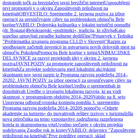
dostopnih točk za brezplačen javni brezžični internet
Usposobljeni
prvi promotorji v o okviru Zaposlitvenih priložnosti na
kmetijah
OBVESTILO: Spremembe 2. javnega poziva za izbor
operacij za uresničevanje ciljev na problemskem območju Bele
krajine
VABILO: Dolenjska kulinarika v lokalni turistični ponudbi
(dr. Bogataj)
Belokranjski »podritniki«, tradicija, ki oživlja
Kako
uspešno upravljati zgradbe kulturne dediščine?
Prispevek v Tedniku
"Problematika izvajanja programa CLLD v Sloveniji"
Razpis za
spodbujanje začetnih investicij in ustvarjanja novih delovnih mest na
območju Pokolpja
Promocija Bele krajine v tujini
ANIMACIJSKE
DELAVNICE za razvoj projektnih idej v okviru 2. javnega
poziva
JAVNI POZIV za promotorje zaposlitvenih priložnosti na
kmetijah
Za projekte sodelovanja med lokalnimi akcijskimi
skupinami nov javni razpis iz Programa razvoja podeželja 2014–
2020
2. JAVNI POZIV za izbor operacij za uresničevanje ciljev na
problemskem območju Bele krajine
Uredba o spremembah in
dopolnitvah Uredbe o izvajanju lokalnega razvoja, ki ga vodi
skupnost, v programskem obdobju 2014–2020
Vabilo na 8. sejo
Upravnega odbora
Evropska komisija potrdila 3. spremembo
Programa razvoja podeželja 2014–2020
S pomočjo »Odprte
akademije za turizem« do inovativnih rešitev izzivov v turizmu
Izšla
nova priročnika na temo vzpostavitve zadružnega razpršenega
hotela in skupnostnega vrta
Uvodno srečanje v okviru projekta
sodelovanja Zgodbe rok in krajev
VABILO: delavnice "Zaposlitvene
priložnosti na kmetijah"
Prve potrditve operacij_sklad