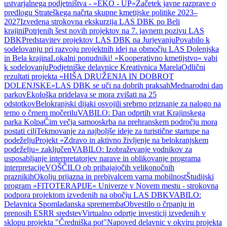
ustvarjalnega podjetništva - »EKO - UP«
Začetek javne razprave o
predlogu Strateškega načrta skupne kmetijske politike 2023–
2027
Izvedena strokovna ekskurzija LAS DBK po Beli
krajini
Potrjenih šest novih projektov na 7. javnem pozivu LAS
DBK
Predstavitev projektov LAS DBK na Jurjevanju
Povabilo k
sodelovanju pri razvoju projektnih idej na območju LAS Dolenjska
in Bela krajina
Lokalni ponudniki! »Kooperativno kmetijstvo« vabi
k sodelovanju
Podjetniške delavnice Kreativnica Marela
Odlični
rezultati projekta »HIŠA DRUŽENJA IN DOBROT
DOLENJSKE«
LAS DBK se uči na dobrih praksah
Mednarodni dan
parkov
Ekološka pridelava se mora zvišati na 25
odstotkov
Belokranjski dijaki osvojili srebrno priznanje za nalogo na
temo o črnem močerilu
VABILO: Dan odprtih vrat Krajinskega
parka Kolpa
Čim večja samooskrba na prehranskem področju mora
postati cilj
Tekmovanje za najboljše ideje za turistične startupe na
podeželju
Projekt »Zdravo in aktivno življenje na belokranjskem
podeželju« zaključen
VABILO: Izobraževanje vodnikov za
usposabljanje interpretatorjev narave in oblikovanje programa
interpretacije
VOŠČILO ob prihajajočih velikonočnih
praznikih
Okolju prijazna in prebivalcem varna mobilnost
Študijski
program »FITOTERAPIJE« Univerze v Novem mestu - strokovna
podpora projektom izvedenih na obočju LAS DBK
VABILO:
Delavnica Spomladanska sprememba
Obvestilo o črpanju in
prenosih ESRR sredstev
Virtualno odprtje investicij izvedenih v
sklopu projekta "Čredniška pot"
Napoved delavnic v okviru projekta