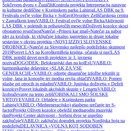
Šokčevem dvoru v Žuničih
Kontrola projekta Interpretacija naravne
in kulturne dediščine v Krajinskem parku Lahinja
LAS DBK na 9.
Festivalu ovčje volne Bicka v Solčavi
Otvoritev Zeliščarskega centra
v Zagraškem logu
VABILO: Festival ovčje volne Bicka
Aktivnosti
LAS DBK v poletnih in prihajajočih mesecih
Doživeti kozolce skozi
obogateno resničnost
Natečaj »Prinesi kar imaš«
Natečaj za nabor
idej za krožnik, ki vključuje lokalno jagnjetino in druge lokalne
sestavine v okviru projekta »NOVI IZZIVI SLOVENSKE
DROBNICE«
Natečaj za Slovensko najlepšo podeželsko skupnost
2019
Posvet LAS na Koroškem
Bela krajina, očarala si nas!
LAS
DBK potrdil devet novih projektov iz 3. javnega
poziva
DOGODEK: Belokranjski dan na kolEsU
VABILO:
harmonikarske delavnice »SLAK ZA VSE
GENERACIJE«
VABILO: odprtje dinamične izložbe tekstilij iz
volne, lana in konoplje ter modna revija oblačil
VABILO: Pomen
glasbe pri otrocih in mladini
VABILO: Junijska doživetja v Deželi
kozolcev
Posvet lokalnih akcijskih skupin v Lenartu
VABILO:
Izobraževanje na temo zelišč
OBISKALI SMO ŠOLSKE
VRTOVE
VABILO: Orhideje v Krajinskem parku
Lahinja
VABILO: (Medgeneracijsko) glasbeno srečanje ter S-
factor
Projekt Oživeti kozolce obeležil mednarodni muzejski
dan
Projekt Center aktivnosti - Srebrni dvor se uspešno
zaključuje
VABILO: zaključni dogodek projekta Nordijska hoja na
podeželju
DELAVNICA »VOLNA KOT SODOBEN