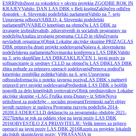
ESRR
Priložnost za rokodelce v okviru projekta ZGODBE ROK IN
KRAJEV
Vabilo: DAN LAS DBK v Beli krajini
Zaključen odličen
dogodek - 4. Slovenski podeželski parlament
Vabilo na 7. sejo
Upravnega odbora
VABILO: 4. Slovenski podeželski
parlament
POVABILO kmetijam na območju LAS DBK za
izvajanje izobraževalnih, zdravstvenih in socialnih programov na
podeželju
Analiza izvajanja programa CLLD in vključevanja
nevladnih organizacij
Obisk Lokalne akcijske skupine PRIZAG
LAS
DBK pripravlja drugi projekt sodelovanja
Najava 4. slovenskega
podeželskega parlamenta
Novinarska konferenca LAS DBK
Vabilo
na 3. sejo skupščine LAS DBK
ZAKLJUČEN 1. javni poziv za
sofinanciranje iz sredstev CLLD na območju LAS DBK
LAS DBK
zbira pobude za pripravo operacij sodelovanja
Prenova področja
kmetijske zemljiške politike
Vabilo na 6. sejo Upravnega
odbora
Informacija o poteku javnega poziva
LAS DBK s partnerji
pripravil prvi projekt sodelovanja
Predsednik LAS DBK o boljših
pogojih za delo kmetijskih svetovalcev
Obisk predstavnikov Lokalne
akcijske skupine »LAG Fruška gora-Dunav« iz Srbije
Nova
priložnost za podeželje – socialni programi
Terminski načrt objav
javnih razpisov iz naslova Programa razvoja podeželja 2014-
2020
LEADER/CLLD deklaracija za programsko obdobje 2021-
2027
Izteka se rok za oddajo vlog na javni poziv LAS DBK
2016
OBVESTILO ZA PRIJAVITELJE: Velik interes za prijavo
operacij na javni poziv LAS DBK 2016
Razpis za projekte lokalnih
akcijskih skupin
Javni poziv: VPRAŠANJA in