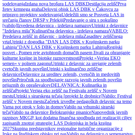
sodelovanja
Izdana nova brošura LAS DBK
Destilacija zelišč
Prva
žetev krmnega graha
Delovni obisk LAS DBK v Čakovcu za
pripravo projektov sodelovanja
Udeležili smo se Posveta LAS in
srečanja članov DRSP v Prlekiji
Predavanje o siru s pokušino
[vabilo]
Izvedena delavnica - izdelava namazov
Utrinki z delavnice
"Izdelava mila"
Kulinarična delavnica - izdelava namaza
VABILO:
Predelava zelišč in dišavnic - izdelava mila
Zasaditev zeliščnega
vrta
Utrinki z dogodka "DAN LAS DBK v Krajinskem parku
Lahinja"
DAN LAS DBK v Krajinskem parku Lahinja
Regijski
posvet - Pomen reje avtohtonih domačih pasem živali za ohranjanje
kulturne krajine in biotske raznovrstnosti
Projekt »Veriga EKO
semen« v polnem zagonu
Utrinki z delavnic za urejanje zelenih
cvetočih javnih površin
Utrinki s kulinarično zeliščne
delavnice
Delavnice za ureditev zelenih, cvetočih in medovitih
površin
Priročnik za spodbujanje razvoja javnih zelenih površin
prijaznih do opraševalcev
DELAVNICA: Kulinarika in
zelišča
Projekt Veriga eko zelišč na Festivalu zelišč v Novem
mestu
Utrinki s sirarskega tečaja [projekt Iz drobnice]
Vabilo: Festival
zelišč v Novem mestu
Začetek izvedbe pedagoških delavnic na temo
Varna pot otrok v šolo in domov
Vabilo na vrhunski sirarski
tečaj
Vabilo na delavnice Belokranjske pisanice
Napovednik javnih
razpisov MKGP, kot dodatna finančna spodbuda pri realizaciji ciljev
zapisanih znotraj strategije LAS Dolenjska in bela krajina
2027
Skupina predstavnikov regionalne turistične organizacije z
Irske na študijskem obisku pri nas
Vabilo na delavnico o semenarstvu