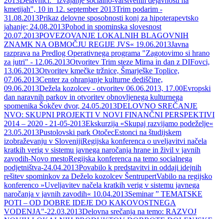
2013
Delavnici: "Izvajanje socialno-varstvenih dejavnosti na
kmetija h", 10 in 12. september 2013
Trim podarim -
31.08.2013
Prikaz delovne sposobnosti konj za hipoterapevtsko
jahanje; 24.08.2013
Pohod in spominska slovesnost
20.07.2013
POVEZOVANJE LOKALNIH BLAGOVNIH
ZNAMK NA OBMOČJU REGIJE JVS« 19.06.2013
Javna
razprava na Predlog Operativnega programa "Zagotovimo si hrano
za jutri" - 12.06.2013
Otvoritev Trim steze Mirna in dan z DIFovci,
13.06.2013
Otvoritev kmečke tržnice, Šmarješke Toplice,
07.06.2013
Center za ohranjanje kulturne dediščine,
09.06.2013
Dežela kozolcev - otvoritev 06.06.2013, 17.00
Evropski
dan naravnih parkov in otvoritev obnovljenega kulturnega
spomenika Šokčev dvor, 24.05.2013
DELOVNO SREČANJE
NVO: SKUPNI PROJEKTI V NOVI FINANČNI PERSPEKTIVI
2014 – 2020 - 21-05-2013
Ekskurzija «Skupaj razvijamo podeželje«
23.05.2013
Pustolovski park Otočec
Estonci na študijskem
izobraževanju v Sloveniji
Regijska konferenca o uveljavitvi načela
kratkih verig v sistemu javnega naročanja hrane in živil v javnih
zavodih-Novo mesto
Regijska konferenca na temo socialnega
podjetništva-24.04.2013
Povabilo k predstavitvi in oddaji idejnih
rešitev spominkov za Deželo kozolcev Šentrupert
Vabilo na regijsko
konferenco »Uveljavitev načela kratkih verig v sistemu javnega
naročanja v javnih zavodih« 10.04.2013
Seminar ” TEMATSKE
POTI – OD DOBRE IDEJE DO KAKOVOSTNEGA
VODENJA"-22.03.2013
Delovna srečanja na temo: RAZVOJ