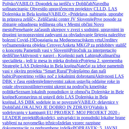
Poljsko
VABILO: Dogodek na igrišču v Dobličah
Navedba
sofinanciranja: Obvestilo upravičencem projektov CLLD, LAS
Dolenjska in Bela krajina
VABILO: »Pridelava, nabiranja, uporabe
in priprava zelišč«, Zeliščarski center JV Slovenije
Prve posode za
zbiranje odpadnega jedilnega olja v Mestni občini Novo
mesto
Prenehanje začasnih ukrepov v zvezi s sodnimi, upravnimi in
drugimi javnopravnimi zadevami za obvladovanje širjenja nalezljive
bolezni Covid-19
Dogajanja na Medgeneracijskem vrtu
Ureditev
večnamenskega objekta Cerovec
Anketa MKGP za pridobitev stališč
o konceptu Pametnih vasi v Sloveniji
Priročnik za interpretacijo
dediščine
Aktivnosti v naravi - Krajinski park Lahinja
Kulinarična
specialiteta - jedi iz mesa in mleka drobnice
Potrjena 2. sprememba
Strategije LAS Dolenjska in Bela krajina
Natečaj za izbor pametnih
vasi v okviru projekta “Smart Rural”
Polepšajmo dan naši
babici
Popestrimo veliko noč z lokalnimi dobrotami
Aktivnosti LAS
DBK v času epidemije
Interventni zakon ustavlja oddajne roke in
ostale obveznosti
Interventni ukrepi na področju kmetijske
politike
Seznam lokalnih ponudnikov iz območja Dolenjske in Bele
krajine
Koronavirus ni ustavil delo LAS Dolenjska in Bela
krajina
LAS DBK sodeluje in se povezuje
VABILO: delavnice v
Dobličah
LOKALNO JE DOBRO IN ZDRAVO
Vabilo k
sodelovanju v kampanji EU PROJEKT, MOJ PROJEKT 2020 -
LEADER projekti
Rokodelci, ustvarjalci in ponudniki lokalne hrane
vabljeni na novomeško tržnico
Izdelan vzorec razpisne
dokumentacije za prehrambene izdelke
POPRAVEK: 5. JAVNI