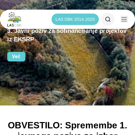
LAS DBK 2014-2020
3. Javni poziv za sofinanciranje projektov
iz EKSRP
Več
OBVESTILO: Spremembe 1.