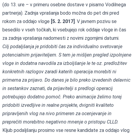
(do 13. ure – v primeru osebne dostave v pisarno Vodilnega
partnerja). Zadnja vprašanja bodo možna do pet dni pred
rokom za oddajo vloge
[5. 2. 2017]
. V javnem pozivu se
besedilo v vseh točkah, ki vsebujejo rok oddaje vloge in čas
za zadnja vprašanja nadomesti z novimi zgornjimi datumi.
Cilj podaljšanja je pridobiti čas za individualno svetovanje
potencialnim prijaviteljem. S tem je mišljen pregled izpolnjene
vloge in dodatna navodila za izboljšanje le te oz. predložitev
konkretnih razlogov zaradi katerih operacija morebiti ni
primerna za prijavo. Do danes je bilo preko izvedenih delavnic
in sestankov zaznati, da prijavitelji s predlogi operacij
potrebujejo dodatno pomoč. Preko animacije želimo torej
pridobiti izvedljive in realne projekte, dvigniti kvaliteto
pripravljenih vlog na nivo primeren za ocenjevanje in
preprečiti morebitno negativno mnenje o pristopu CLLD.
Kljub podaljšanju prosimo vse resne kandidate za oddajo vlog