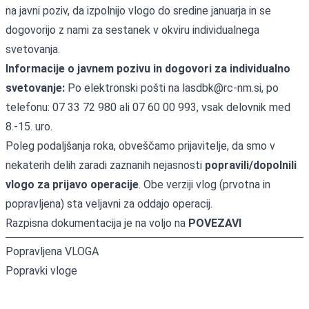
na javni poziv, da izpolnijo vlogo do sredine januarja in se
dogovorijo z nami za sestanek v okviru individualnega
svetovanja.
Informacije o javnem pozivu in dogovori za individualno
svetovanje:
Po elektronski pošti na
lasdbk@rc-nm.si
, po
telefonu: 07 33 72 980 ali 07 60 00 993, vsak delovnik med
8.-15. uro.
Poleg podaljšanja roka, obveščamo prijavitelje, da smo v
nekaterih delih zaradi zaznanih nejasnosti
popravili/dopolnili
vlogo za prijavo operacije
. Obe verziji vlog (prvotna in
popravljena) sta veljavni za oddajo operacij.
Razpisna dokumentacija je na voljo na
POVEZAVI
Popravljena VLOGA
Popravki vloge