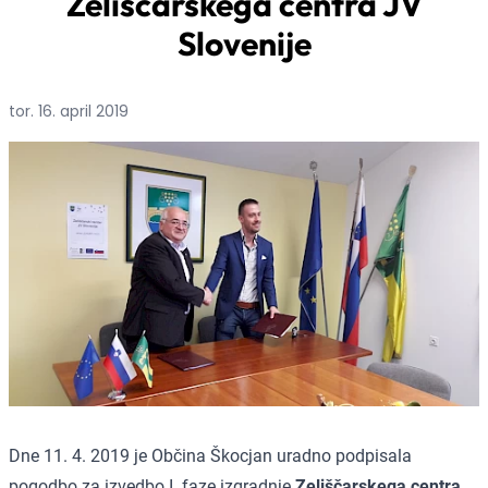
Zeliščarskega centra JV
Slovenije
tor. 16. april 2019
Dne 11. 4. 2019 je Občina Škocjan uradno podpisala
pogodbo za izvedbo I. faze izgradnje
Zeliščarskega centra