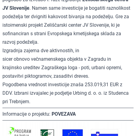
JV Slovenije
. Namen same investicije je bogatiti raznolikost
podeželja ter dvigniti kakovost bivanja na podeželju. Gre za
istoimenski projekt Zeliščarski center JV Slovenije, ki je
sofinanciran s strani Evropskega kmetijskega sklada za
razvoj podeželja.
Izgradnja zajema dve aktivnostih, in
sicer obnovo večnamenskega objekta v Zagradu in
krajinsko ureditev Zagraškega loga - poti, urbani opremi,
postavitvi piktogramov, zasaditvi dreves.
Pogodbena vrednost investicije znaša 253.019,31 EUR z
DDV. Izbrani izvajalec je podjetje Urbing d. o. o. iz Studenca
pri Trebnjem.
Informacije o projektu:
POVEZAVA