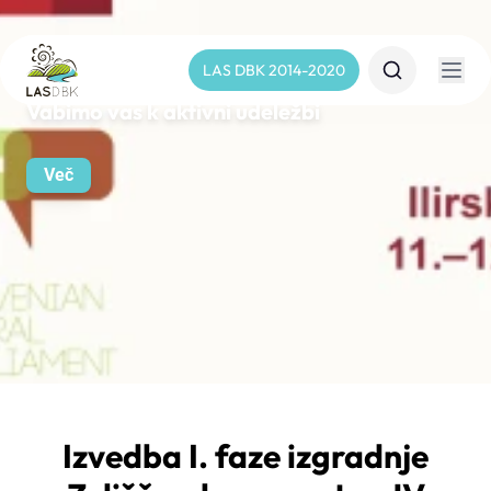
LAS DBK 2014-2020
Vabimo vas k aktivni udeležbi
Več
Izvedba I. faze izgradnje