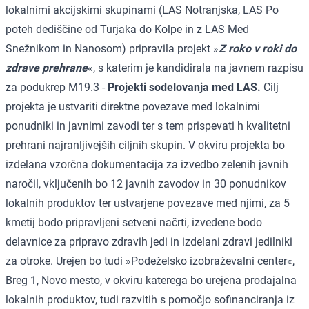
lokalnimi akcijskimi skupinami (LAS Notranjska, LAS Po
poteh dediščine od Turjaka do Kolpe in z LAS Med
Snežnikom in Nanosom) pripravila projekt »
Z roko v roki do
zdrave prehrane
«, s katerim je kandidirala na javnem razpisu
za podukrep M19.3 -
Projekti sodelovanja med LAS.
Cilj
projekta je ustvariti direktne povezave med lokalnimi
ponudniki in javnimi zavodi ter s tem prispevati h kvalitetni
prehrani najranljivejših ciljnih skupin. V okviru projekta bo
izdelana vzorčna dokumentacija za izvedbo zelenih javnih
naročil, vključenih bo 12 javnih zavodov in 30 ponudnikov
lokalnih produktov ter ustvarjene povezave med njimi, za 5
kmetij bodo pripravljeni setveni načrti, izvedene bodo
delavnice za pripravo zdravih jedi in izdelani zdravi jedilniki
za otroke. Urejen bo tudi »Podeželsko izobraževalni center«,
Breg 1, Novo mesto, v okviru katerega bo urejena prodajalna
lokalnih produktov, tudi razvitih s pomočjo sofinanciranja iz