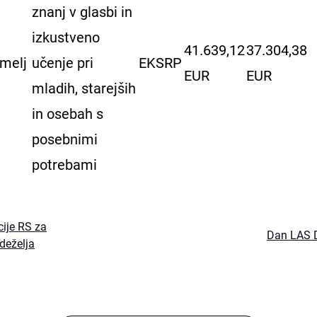
znanj v glasbi in
izkustveno
41.639,12
37.304,38
omelj
učenje pri
EKSRP
EUR
EUR
mladih, starejših
in osebah s
posebnimi
potrebami
ije RS za
Dan LAS D
odeželja