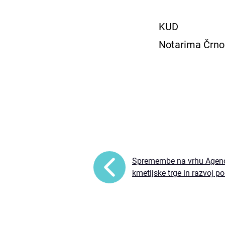
KUD
Notarima Črn
Spremembe na vrhu Agenc
kmetijske trge in razvoj p