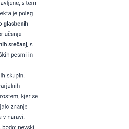
avljene, s tem
ekta je poleg
o glasbenih
er učenje
ih srečanj
, s
ških pesmi in
ih skupin.
arjalnih
prostem, kjer se
jalo znanje
 v naravi.
, bodo: pevski