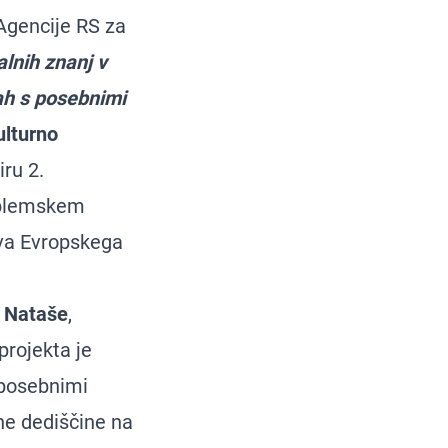
 Agencije RS za
alnih znanj v
bah s posebnimi
ulturno
viru
2.
roblemskem
va Evropskega
 Nataše
,
rojekta je
 posebnimi
ne dediščine na