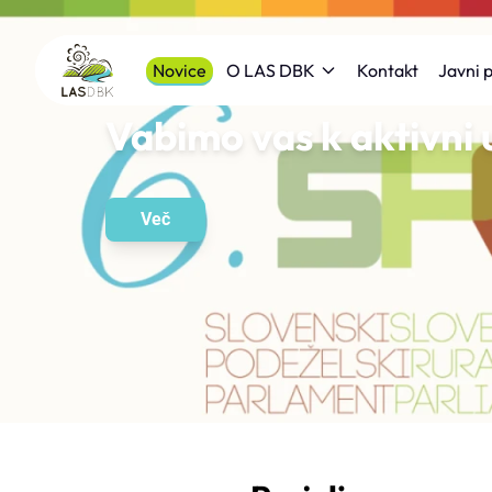
Novice
Kontakt
O LAS DBK
Javni p
Vabimo vas k aktivni 
Več