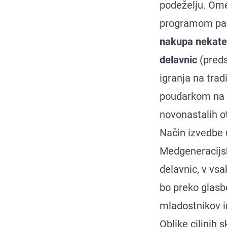
podeželju. Ome
programom pa j
nakupa nekate
delavnic
(preds
igranja na trad
poudarkom na i
novonastalih o
Način izvedbe u
Medgeneracijsk
delavnic, v vsa
bo preko glasb
mladostnikov in
Oblike ciljnih 