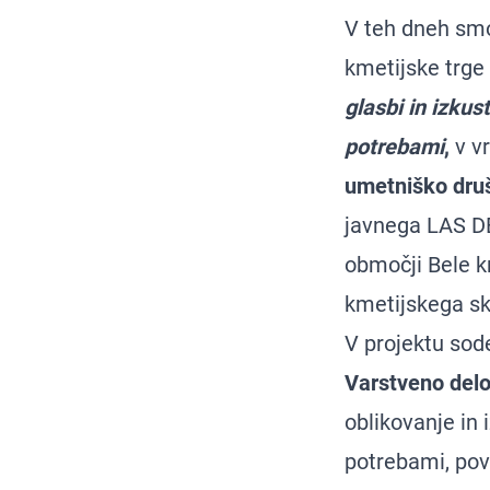
V teh dneh smo 
kmetijske trge 
glasbi in izkus
potrebami
,
v v
umetniško dr
javnega LAS D
območji Bele 
kmetijskega sk
V projektu sode
Varstveno delo
oblikovanje in
potrebami, pov