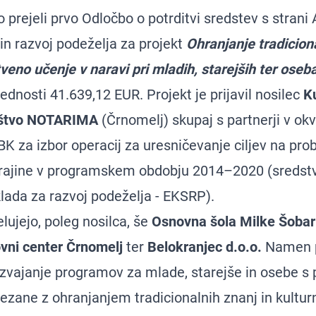
prejeli prvo Odločbo o potrditvi sredstev s strani
in razvoj podeželja za projekt
Ohranjanje tradicion
tveno učenje v naravi pri mladih, starejših ter ose
rednosti 41.639,12 EUR. Projekt je prijavil nosilec
K
uštvo NOTARIMA
(Črnomelj) skupaj s partnerji v ok
BK
za izbor operacij za uresničevanje ciljev na p
krajine v programskem obdobju 2014–2020 (sredst
lada za razvoj podeželja - EKSRP).
lujejo, poleg nosilca, še
Osnovna šola Milke Šobar
vni center Črnomelj
ter
Belokranjec d.o.o.
Namen p
 izvajanje programov za mlade, starejše in osebe s
ezane z ohranjanjem tradicionalnih znanj in kultur