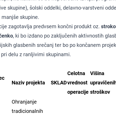
jive skupine), šolski oddelki, delavno-varstveni oddel
 manjše skupine.
ije
zagotavlja predvsem končni produkt oz.
stroko
ščenko
, ki bo izdano po zaključenih aktivnostih gla
jskih glasbenih srečanj ter bo po končanem proje
pri delu z ranljivimi skupinami.
Celotna
Višina
ec
Naziv projekta
SKLAD
vrednost
upravičeni
operacije
stroškov
Ohranjanje
tradicionalnih