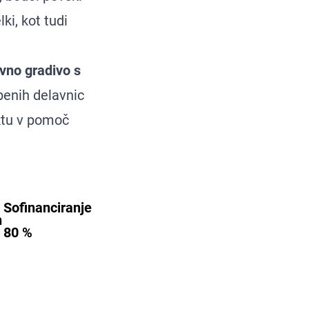
ki, kot tudi
vno gradivo s
sbenih delavnic
ktu v pomoč
Sofinanciranje
h
80 %