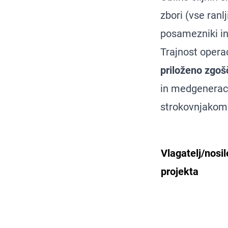
zbori (vse ranl
posamezniki in
Trajnost operac
priloženo zgo
in medgeneraci
strokovnjakom 
Vlagatelj/nosil
projekta