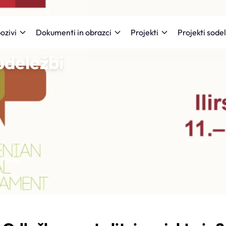
Projekti sode
ozivi
Dokumenti in obrazci
Projekti
udeležbi