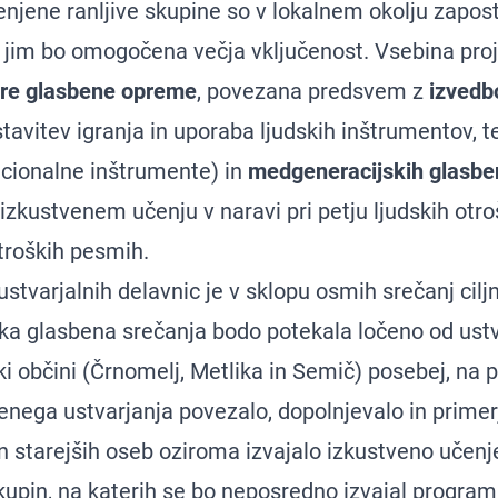
njene ranljive skupine so v lokalnem okolju zapost
im bo omogočena večja vključenost. Vsebina proj
re glasbene opreme
, povezana predsvem z
izvedb
tavitev igranja in uporaba ljudskih inštrumentov, t
icionalne inštrumente) in
medgeneracijskih glasben
zkustvenem učenju v naravi pri petju ljudskih otro
troških pesmih.
stvarjalnih delavnic je v sklopu osmih srečanj ciljn
a glasbena srečanja bodo potekala ločeno od ustv
ki občini (Črnomelj, Metlika in Semič) posebej, na 
enega ustvarjanja povezalo, dopolnjevalo in primer
 starejših oseb oziroma izvajalo izkustveno učenje
skupin, na katerih se bo neposredno izvajal program