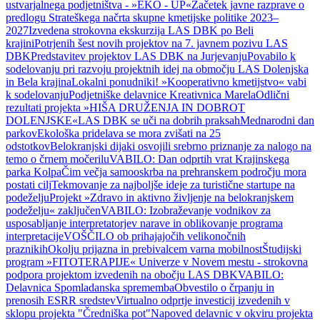
ustvarjalnega podjetništva - »EKO - UP«
Začetek javne razprave o
predlogu Strateškega načrta skupne kmetijske politike 2023–
2027
Izvedena strokovna ekskurzija LAS DBK po Beli
krajini
Potrjenih šest novih projektov na 7. javnem pozivu LAS
DBK
Predstavitev projektov LAS DBK na Jurjevanju
Povabilo k
sodelovanju pri razvoju projektnih idej na območju LAS Dolenjska
in Bela krajina
Lokalni ponudniki! »Kooperativno kmetijstvo« vabi
k sodelovanju
Podjetniške delavnice Kreativnica Marela
Odlični
rezultati projekta »HIŠA DRUŽENJA IN DOBROT
DOLENJSKE«
LAS DBK se uči na dobrih praksah
Mednarodni dan
parkov
Ekološka pridelava se mora zvišati na 25
odstotkov
Belokranjski dijaki osvojili srebrno priznanje za nalogo na
temo o črnem močerilu
VABILO: Dan odprtih vrat Krajinskega
parka Kolpa
Čim večja samooskrba na prehranskem področju mora
postati cilj
Tekmovanje za najboljše ideje za turistične startupe na
podeželju
Projekt »Zdravo in aktivno življenje na belokranjskem
podeželju« zaključen
VABILO: Izobraževanje vodnikov za
usposabljanje interpretatorjev narave in oblikovanje programa
interpretacije
VOŠČILO ob prihajajočih velikonočnih
praznikih
Okolju prijazna in prebivalcem varna mobilnost
Študijski
program »FITOTERAPIJE« Univerze v Novem mestu - strokovna
podpora projektom izvedenih na obočju LAS DBK
VABILO:
Delavnica Spomladanska sprememba
Obvestilo o črpanju in
prenosih ESRR sredstev
Virtualno odprtje investicij izvedenih v
sklopu projekta "Čredniška pot"
Napoved delavnic v okviru projekta