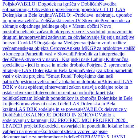
Poljsko
VABILO: Dogodek na igrišču v Dobličah
Navedba
sofinanciranja: Obvestilo upravičencem projektov CLLD, LAS
Dolenjska in Bela krajina
VABILO: »Pridelava, nabiranja, uporabe
in priprava zelišč«, Zeliščarski center JV Slovenije
Prve posode za
zbiranje odpadnega jedilnega olja v Mestni občini Novo
mesto
Prenehanje začasnih ukrepov v zvezi s sodnimi, upravnimi in
drugimi javnopravnimi zadevami za obvladovanje širjenja nalezljive
bolezni Covid-19
Dogajanja na Medgeneracijskem vrtu
Ureditev
večnamenskega objekta Cerovec
Anketa MKGP za pridobitev stališč
o konceptu Pametnih vasi v Sloveniji
Priročnik za interpretacijo
dediščine
Aktivnosti v naravi - Krajinski park Lahinja
Kulinarična
specialiteta - jedi iz mesa in mleka drobnice
Potrjena 2. sprememba
Strategije LAS Dolenjska in Bela krajina
Natečaj za izbor pametnih
vasi v okviru projekta “Smart Rural”
Polepšajmo dan naši
babici
Popestrimo veliko noč z lokalnimi dobrotami
Aktivnosti LAS
DBK v času epidemije
Interventni zakon ustavlja oddajne roke in
ostale obveznosti
Interventni ukrepi na področju kmetijske
politike
Seznam lokalnih ponudnikov iz območja Dolenjske in Bele
krajine
Koronavirus ni ustavil delo LAS Dolenjska in Bela
krajina
LAS DBK sodeluje in se povezuje
VABILO: delavnice v
Dobličah
LOKALNO JE DOBRO IN ZDRAVO
Vabilo k
sodelovanju v kampanji EU PROJEKT, MOJ PROJEKT 2020 -
LEADER projekti
Rokodelci, ustvarjalci in ponudniki lokalne hrane
vabljeni na novomeško tržnico
Izdelan vzorec razpisne
dokumentacije za prehrambene izdelke
POPRAVEK: 5. JAVNI