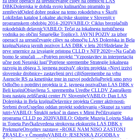
za izbor operacij za uresničevanje ciljev na območju LAS
DBK
Dolenjska je dobila svojo kulinarično piramido in
zemljevid
Ogled dobre prakse na temo rokodelstva v Škofji
Loki
Izdan katalog Lokalne akcijske skupine v Sloveniji v
programskem obdobju 2014–2020
VABILO: Ciklus brezplačnih
rokodelskih delavnic
VABILO: Tečaj za lokalnega turističnega
vodnika po občini Šmarješke Toplice
3. JAVNI POZIV za izbor
operacij za uresničevanje ciljev na območju LAS Dolenjska in Bela
krajina
Najava javnih pozivov LAS DBK v letu 2019
Izdelane že
prve smernice za izvajanje pristopa CLLD v NFP 2020+
»Na Gačah
bomo še smučali …«
Potrjen projekt "Vzpostavitev in interpretacija
učne poti Nerajski lugi"
Potrjene spremembe Strategije lokalnega
razvoja in objava 3. javnega poziva
V okviru projekta »Novi izzivi
slovenske drobnice« zastavljeni prvi cilji
Spremembe na vrhu
Agencije RS za kmetijske trge in razvoj podeželja
Prejeli smo prvo
Odločbo o potrditvi projekta iz 2. javnega poziva
Dan LAS DBK v
Beli krajini
Objavljena 5. sprememba Uredbe CLLD
V Zagraškem
logu nastaja zeliščarski center JV Slovenije
VABILO: Dan LAS
Dolenjska in Bela krajina
Delavnice projekta Center aktivnosti-
Srebrni dvor
Uspešno oddan projekt sodelovanja »Skupaj za varni
jutri«
VABILO: Štruklji nekoč in danes v Mirni Peči
Izvajanje
programa CLLD po 2020
VABILO: Odprtje Muzeja Lojzeta Slaka
in Toneta Pavčka
Izvedena strokovna ekskurzija LAS DBK v
Prekmurje
Otvoritev razstave »ROKE NAM NISO ZASTONJ
ZRASLE« v Črnomlju
VABILO: JESENSKA ZGODBA v