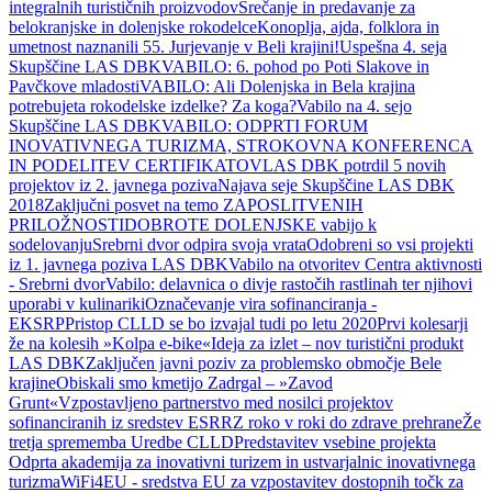
integralnih turističnih proizvodov
Srečanje in predavanje za
belokranjske in dolenjske rokodelce
Konoplja, ajda, folklora in
umetnost naznanili 55. Jurjevanje v Beli krajini!
Uspešna 4. seja
Skupščine LAS DBK
VABILO: 6. pohod po Poti Slakove in
Pavčkove mladosti
VABILO: Ali Dolenjska in Bela krajina
potrebujeta rokodelske izdelke? Za koga?
Vabilo na 4. sejo
Skupščine LAS DBK
VABILO: ODPRTI FORUM
INOVATIVNEGA TURIZMA, STROKOVNA KONFERENCA
IN PODELITEV CERTIFIKATOV
LAS DBK potrdil 5 novih
projektov iz 2. javnega poziva
Najava seje Skupščine LAS DBK
2018
Zaključni posvet na temo ZAPOSLITVENIH
PRILOŽNOSTI
DOBROTE DOLENJSKE vabijo k
sodelovanju
Srebrni dvor odpira svoja vrata
Odobreni so vsi projekti
iz 1. javnega poziva LAS DBK
Vabilo na otvoritev Centra aktivnosti
- Srebrni dvor
Vabilo: delavnica o divje rastočih rastlinah ter njihovi
uporabi v kulinariki
Označevanje vira sofinanciranja -
EKSRP
Pristop CLLD se bo izvajal tudi po letu 2020
Prvi kolesarji
že na kolesih »Kolpa e-bike«
Ideja za izlet – nov turistični produkt
LAS DBK
Zaključen javni poziv za problemsko območje Bele
krajine
Obiskali smo kmetijo Zadrgal – »Zavod
Grunt«
Vzpostavljeno partnerstvo med nosilci projektov
sofinanciranih iz sredstev ESRR
Z roko v roki do zdrave prehrane
Že
tretja sprememba Uredbe CLLD
Predstavitev vsebine projekta
Odprta akademija za inovativni turizem in ustvarjalnic inovativnega
turizma
WiFi4EU - sredstva EU za vzpostavitev dostopnih točk za