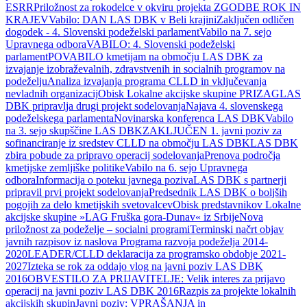
ESRR
Priložnost za rokodelce v okviru projekta ZGODBE ROK IN
KRAJEV
Vabilo: DAN LAS DBK v Beli krajini
Zaključen odličen
dogodek - 4. Slovenski podeželski parlament
Vabilo na 7. sejo
Upravnega odbora
VABILO: 4. Slovenski podeželski
parlament
POVABILO kmetijam na območju LAS DBK za
izvajanje izobraževalnih, zdravstvenih in socialnih programov na
podeželju
Analiza izvajanja programa CLLD in vključevanja
nevladnih organizacij
Obisk Lokalne akcijske skupine PRIZAG
LAS
DBK pripravlja drugi projekt sodelovanja
Najava 4. slovenskega
podeželskega parlamenta
Novinarska konferenca LAS DBK
Vabilo
na 3. sejo skupščine LAS DBK
ZAKLJUČEN 1. javni poziv za
sofinanciranje iz sredstev CLLD na območju LAS DBK
LAS DBK
zbira pobude za pripravo operacij sodelovanja
Prenova področja
kmetijske zemljiške politike
Vabilo na 6. sejo Upravnega
odbora
Informacija o poteku javnega poziva
LAS DBK s partnerji
pripravil prvi projekt sodelovanja
Predsednik LAS DBK o boljših
pogojih za delo kmetijskih svetovalcev
Obisk predstavnikov Lokalne
akcijske skupine »LAG Fruška gora-Dunav« iz Srbije
Nova
priložnost za podeželje – socialni programi
Terminski načrt objav
javnih razpisov iz naslova Programa razvoja podeželja 2014-
2020
LEADER/CLLD deklaracija za programsko obdobje 2021-
2027
Izteka se rok za oddajo vlog na javni poziv LAS DBK
2016
OBVESTILO ZA PRIJAVITELJE: Velik interes za prijavo
operacij na javni poziv LAS DBK 2016
Razpis za projekte lokalnih
akcijskih skupin
Javni poziv: VPRAŠANJA in