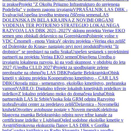
iz prakse
Projekt "Z Okolju Prijazno Infrastrukturo do urejenega
Podeželja" v polnem zagonu izvajanja
VPRAŠALNIK LAS DBK -
Evalvacija
Uspešna izvedba testnega čiščenja semena
LAS
DOLENJSKA IN BELA KRAJINA Z NOVIMI ORGANI
VODENJA TER POTRJENO STRATEGIJO LOKALNEGA
RAZVOJA LAS DBK 2021–2027
V sklopu projekta Verige EKO
semen smo obiskali delavnico na Gorenjskem
Polstenje volne v
VDC Črnomelj - enota Vinica
V okviru projekta »Veriga eko zelišč
od Dolenjske do Krasa« nastajajo prvi novi produkti
Projekt "Iz
drobnice" se predstavi na radiu Sraka
Uspešen sestanek s projektnimi
partnerji na projektu Veriga EKO semen
Objavljena Uredba o
izvajanju lokalnega razvoja, ki ga vodi skupnost, v obdobju do leta
2027 (Uredba CLLD 2027)
Projekt za spodbujanje zelene
preobrazbe na območju LAS DBK
Podarite Belokranjsko
Obisk
kmetij v sklopu projekta Kooperativno kmetijstvo – CAR LAS
DBK
Okrogla miza - semenarstvo, ekološko kmetijstvo, prehranska
varnost
VABILO: Digitalno trženje lokalnih kmetijskih pridelkov in
izdelkov
Z lokalno pridelano moko do domačega kruha
Obisk
partnerskih LAS Iz Srbije
Visoka šola GRM odpira Razvojno
izobraževalni center za predelavo zelišč
Delavnica - Novomeški
kruhek
Otvoritev avtobusne postaje v Novem mestu
Kolektivna
blagovna znamka Belokranjsko odpira nove tržne kanale za
certificirane izdelke v Ljubljani
Ogled sodobne ekološke kmetije v
Avstriji
Strokovna ekskurzija članov LAS DBK v Goriška
brda
Gozdna knjižnica na Radio Slovenija 1
Jesenska zgodba