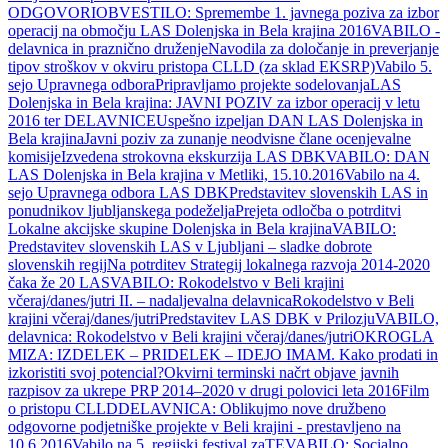
ODGOVORI
OBVESTILO: Spremembe 1. javnega poziva za izbor
operacij na območju LAS Dolenjska in Bela krajina 2016
VABILO -
delavnica in praznično druženje
Navodila za določanje in preverjanje
tipov stroškov v okviru pristopa CLLD (za sklad EKSRP)
Vabilo 5.
sejo Upravnega odbora
Pripravljamo projekte sodelovanja
LAS
Dolenjska in Bela krajina: JAVNI POZIV za izbor operacij v letu
2016 ter DELAVNICE
Uspešno izpeljan DAN LAS Dolenjska in
Bela krajina
Javni poziv za zunanje neodvisne člane ocenjevalne
komisije
Izvedena strokovna ekskurzija LAS DBK
VABILO: DAN
LAS Dolenjska in Bela krajina v Metliki, 15.10.2016
Vabilo na 4.
sejo Upravnega odbora LAS DBK
Predstavitev slovenskih LAS in
ponudnikov ljubljanskega podeželja
Prejeta odločba o potrditvi
Lokalne akcijske skupine Dolenjska in Bela krajina
VABILO:
Predstavitev slovenskih LAS v Ljubljani – sladke dobrote
slovenskih regij
Na potrditev Strategij lokalnega razvoja 2014-2020
čaka že 20 LAS
VABILO: Rokodelstvo v Beli krajini
včeraj/danes/jutri II. – nadaljevalna delavnica
Rokodelstvo v Beli
krajini včeraj/danes/jutri
Predstavitev LAS DBK v Prilozju
VABILO,
delavnica: Rokodelstvo v Beli krajini včeraj/danes/jutri
OKROGLA
MIZA: IZDELEK – PRIDELEK – IDEJO IMAM. Kako prodati in
izkoristiti svoj potencial?
Okvirni terminski načrt objave javnih
razpisov za ukrepe PRP 2014–2020 v drugi polovici leta 2016
Film
o pristopu CLLD
DELAVNICA: Oblikujmo nove družbeno
odgovorne podjetniške projekte v Beli krajini - prestavljeno na
10.6.2016
Vabilo na 5. regijski festival zaTE
VABILO: Socialno