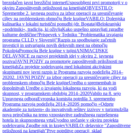
brezplačen javni brezžični internet
Usposobljeni prvi promotorji v o
okviru Zaposlitvenih priložnosti na kmetijah
OBVESTILO:
Spremembe 2. javnega poziva za izbor operacij za uresničevanje
ciljev na problemskem območju Bele krajine
VABILO: Dolenjska
kulinarika v lokalni turistični ponudbi (dr. Bogataj)
Belokranjski
»podritniki«, tradicija, ki oživlja
Kako uspešno upravljati zgradbe
kulturne dediščine?
Prispevek v Tedniku "Problematika izvajanja
programa CLLD v Sloveniji"
Razpis za spodbujanje začetnih
investicij in ustvarjanja novih delovnih mest na območju
Pokolpja
Promocija Bele krajine v tujini
ANIMACIJSKE
DELAVNICE za razvoj projektnih idej v okviru 2. javnega
poziva
JAVNI POZIV za promotorje zaposlitvenih priložnosti na
kmetijah
Za projekte sodelovanja med lokalnimi akcijskimi
skupinami nov javni razpis iz Programa razvoja podeželja 2014–
2020
2. JAVNI POZIV za izbor operacij za uresničevanje ciljev na
problemskem območju Bele krajine
Uredba o spremembah in
dopolnitvah Uredbe o izvajanju lokalnega razvoja, ki ga vodi
skupnost, v programskem obdobju 2014–2020
Vabilo na 8. sejo
Upravnega odbora
Evropska komisija potrdila 3. spremembo
Programa razvoja podeželja 2014–2020
S pomočjo »Odprte
akademije za turizem« do inovativnih rešitev izzivov v turizmu
Izšla
nova priročnika na temo vzpostavitve zadružnega razpršenega
hotela in skupnostnega vrta
Uvodno srečanje v okviru projekta
sodelovanja Zgodbe rok in krajev
VABILO: delavnice "Zaposlitvene
priložnosti na kmetijah"
Prve potrditve operacij_sklad