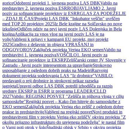
gorice
Odobreni projekti 1. javnega poziva LAS DBK
Vabilo na
predstavitev 2. javnega poziva ESRR
OBJAVLJAMO 2. Javni
poziv za sofinanciranje projektov iz ESRR
GLAS ZA PODEŽELJE
– ZDAJ JE ČAS!
Projekt LAS DBK "Inkubator veščin" uvrščen
med TOP 20 projektov 2025
Iz Bele krajine na Solčavsko po nove
izkušnje
Odličen odziv na prvi javni poziv LAS Dolenjska in Bela
krajina
Aplikacija za vnos vlog na javni poziv LAS je na
voljo
Vabljeni k prijavi v kampanji EU projekt, moj projekt
2025
Gradivo z delavnic in objava VPRAŠANJ in
ODGOVOROV
Zaključek projekta Veriga EKO semen
Vabilo na
predstavitvi 1. javnega poziva
VOŠČILO
1. Javni poziv za
sofinanciranje projektov iz EKSRP
Zeliščarski center JV Slovenije v
Zagradu - Javni poziv interesentom za upravljanje
Strokovno
usposabljanje z ogledom dobrih praks na Madeiri
Razvojni
dokument projekta sodelovanja LAS "Iz drobnice"
VABILO:
predavanji o reji drobnice in strokovni prikaz razseka
jagnjeta
Upravni odbor LAS DBK potrdil izhodišča za razpis
sredstev EKSRP in ESRR iz programa LEADER/CLLD
2027
Vabilo: REGIJSKI POSVET "Zelišča in njihova vloga v cilju
samooskrbe"
Regijski posvet – Kako čim hitreje do samooskrbe z
EKO semeni
Zaključek projekta Veriga eko zelišč z ogledom dobre
prakse in predstavitvijo
Vabljeni na regijski posvet
Novi produkti in
predstavitveni film v projektu Veriga eko zelišč
V okviru projekta "Z
okolju prijazno infrastrukturo do urejenega podeželja" je nastal film
o Varni poti otrok v šolo
Študijski obisk v Srbijo v okviru projekta