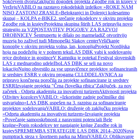
Šokčevem dvoru
Zaključni dogodek projekta Zgodbe rok in krajev v
Veržeju
VABILO na razstavo rokodelskih izdelkov »ROKE NAM
NISO ZASTONJ ZRASLE«
Belokranjci in Dolenjci kolesarimo
skupaj – KOLPA e-BIKE
2. srečanje rokodelcev v okviru projekta
Zgodbe rok in krajev
Projektna skupina štirih LAS pripravlja novo
strategijo za VZPOSTAVITEV POGOJEV ZA RAZVOJ
DROBNICE
V Šentrupertu je dišalo po marmeladi
Z otvoritvijo
muzeja bo zaživel tudi Mirnopeški Slakov center
Vršičkanje
konoplje v okviru projekta volna, lan, konoplja
Projekt Nordijska
hoja na podeželju je v polnem teku
LAS DBK vabi k sodelovanju
rejce drobnice in gostince
V Kamniku je potekal Festival slovenskih
LAS z mednarodno udeležbo
LAS DBK se seli na novo
lokacijo
Nujno obvestilo za vse upravičence projektov sofinanciranih
iz sredstev ESRR v okviru progama CLLD
DELAVNICA za
pripravo končnega poročila za projekte sofinancirane iz sredstev
ESRR
Izvajanje projekta "Črna človeška ribica"
Zaključek, za nov
začetek - Odprta akademija za inovativni turizem
Aktivnosti projekta
Oživitev kozolcev
VABILO: »Izkoristite zadnje počitniške dni
ustvarjalno«
LAS DBK uspešen na 3. razpisu za sofinanciranje
projektov sodelovanja
VABILO: druženje ob zaključku projekta
»Odprta akademija za inovativni turizem«
Izvajanje projekta
»Povečanje samooskrbnosti z naravnimi potenciali Bele
krajine«
Popis rokodelcev ter nastajanje knjige Zgodbe rok in
krajev
SPREMEMBA STRATEGIJE LAS DBK 2014–2020
Nova
pumptrack steza v športnem parku na Mirni
VABILO: Oblikovanje