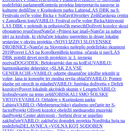
podeželski parlament
Kontrola projekta Interpretacija naravne in
kulturne dediščine v Krajinskem parku Lahinja
LAS DBK na 9.
Festivalu ovčje volne Bicka v Solčavi
Otvoritev Zeliščarskega centra
v Zagraškem logu
VABILO: Festival ovčje volne Bicka
Aktivnosti
LAS DBK v poletnih in prihajajočih mesecih
Doživeti kozolce skozi
obogateno resničnost
Natečaj »Prinesi kar imaš«
Natečaj za nabor
idej za krožnik, ki vključuje lokalno jagnjetino in druge lokalne
sestavine v okviru projekta »NOVI IZZIVI SLOVENSKE
DROBNICE«
Natečaj za Slovensko najlepšo podeželsko skupnost
2019
Posvet LAS na Koroškem
Bela krajina, očarala si nas!
LAS
DBK potrdil devet novih projektov iz 3. javnega
poziva
DOGODEK: Belokranjski dan na kolEsU
VABILO:
harmonikarske delavnice »SLAK ZA VSE
GENERACIJE«
VABILO: odprtje dinamične izložbe tekstilij iz
volne, lana in konoplje ter modna revija oblačil
VABILO: Pomen
glasbe pri otrocih in mladini
VABILO: Junijska doživetja v Deželi
kozolcev
Posvet lokalnih akcijskih skupin v Lenartu
VABILO:
Izobraževanje na temo zelišč
OBISKALI SMO ŠOLSKE
VRTOVE
VABILO: Orhideje v Krajinskem parku
Lahinja
VABILO: (Medgeneracijsko) glasbeno srečanje ter S-
factor
Projekt Oživeti kozolce obeležil mednarodni muzejski
dan
Projekt Center aktivnosti - Srebrni dvor se uspešno
zaključuje
VABILO: zaključni dogodek projekta Nordijska hoja na
podeželju
DELAVNICA »VOLNA KOT SODOBEN