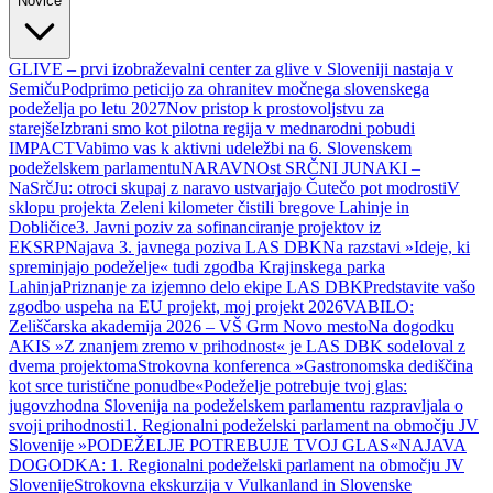
Novice
GLIVE – prvi izobraževalni center za glive v Sloveniji nastaja v
Semiču
Podprimo peticijo za ohranitev močnega slovenskega
podeželja po letu 2027
Nov pristop k prostovoljstvu za
starejše
Izbrani smo kot pilotna regija v mednarodni pobudi
IMPACT
Vabimo vas k aktivni udeležbi na 6. Slovenskem
podeželskem parlamentu
NARAVNOst SRČNI JUNAKI –
NaSrčJu: otroci skupaj z naravo ustvarjajo Čutečo pot modrosti
V
sklopu projekta Zeleni kilometer čistili bregove Lahinje in
Dobličice
3. Javni poziv za sofinanciranje projektov iz
EKSRP
Najava 3. javnega poziva LAS DBK
Na razstavi »Ideje, ki
spreminjajo podeželje« tudi zgodba Krajinskega parka
Lahinja
Priznanje za izjemno delo ekipe LAS DBK
Predstavite vašo
zgodbo uspeha na EU projekt, moj projekt 2026
VABILO:
Zeliščarska akademija 2026 – VŠ Grm Novo mesto
Na dogodku
AKIS »Z znanjem zremo v prihodnost« je LAS DBK sodeloval z
dvema projektoma
Strokovna konferenca »Gastronomska dediščina
kot srce turistične ponudbe«
Podeželje potrebuje tvoj glas:
jugovzhodna Slovenija na podeželskem parlamentu razpravljala o
svoji prihodnosti
1. Regionalni podeželski parlament na območju JV
Slovenije »PODEŽELJE POTREBUJE TVOJ GLAS«
NAJAVA
DOGODKA: 1. Regionalni podeželski parlament na območju JV
Slovenije
Strokovna ekskurzija v Vulkanland in Slovenske