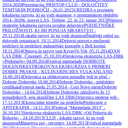
2014-2020
Prezentacija: PRISTOP CLLD - DOLOČITEV
TEMTSKIH PODROČIJ - 26.01.2015
UREDBA o izvajanju
lokalnega razvoja, ki ga vodi skupnost, v programskem obdobju
2014–2020
6. posvet LAS, Trebnje, 22. in 23. januar 2015
Priprava
strategije lokalnega razvoja uvodne delavnice
PODJETNIŠKE
PRILOŽNOSTI, KI JIH PONUJA SIRARSTVO -
29.11.2014
Lokalni razvoj, ki ga vodi skupnost
Študijski ogled so-
delovnih organizacij, 19.11.2014
Delovni posvet o možnosti
pridelave in predelave industrijske konoplje v Beli krajini,
18.11.2014
Obnova in razvoj vasi Krvavčji Vrh, 05.11.2014
DAN
LAS DBK, Črnomelj, 25.10.2014
Strokovna ekskurzija LAS-DBK
»Prekmurje« 04.09.2014
Festival marmelade DOBROTE
DOLENJSKE
STROKOVNA EKSKURZIJA S PRIMERI
DOBRE PRAKSE - KULINARISCHES VULKANLAND
16.06.2014
Delavnica za oblikovanja ponudbe jedi in pijač -
Dobrote Dolenjske 10.06.2014
Dobrote Dolenjske - pridobitev
certifikata
Festival medu 21.05.2014 - Grm Novo mesto
Dobrote
Dolenjske - 14.04.2014
Dobrote Dolenjske združujejo že 15
ponudnikov
9. seja skupščine LAS DBK
Delavnica medene jedi -
17.12.2013
Ekosocialne kmetije na podeželju
Predavanje o
APITERAPIJI - 14.11.2013
Festival "Marmelada 2013" -
26.10.2013
Strokovna ekskurzija LAS-DBK «Od Pohorja do
Bohorja« - 24.10.2013
CLLD - lokalni razvoj, ki ga vodi
skupnost
Mlinarjeva pot - otvoritev, 14.09.2013
Festival marmelade