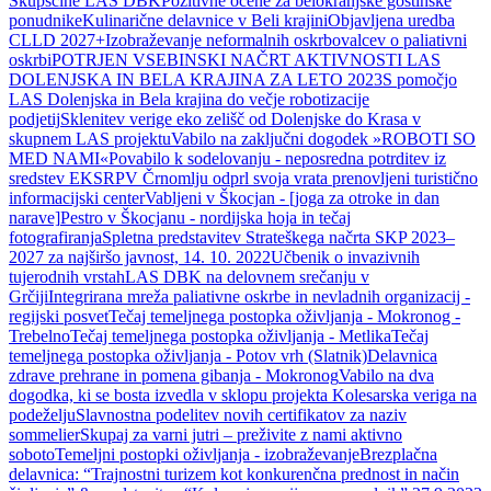
Skupščine LAS DBK
Pozitivne ocene za belokranjske gostinske
ponudnike
Kulinarične delavnice v Beli krajini
Objavljena uredba
CLLD 2027+
Izobraževanje neformalnih oskrbovalcev o paliativni
oskrbi
POTRJEN VSEBINSKI NAČRT AKTIVNOSTI LAS
DOLENJSKA IN BELA KRAJINA ZA LETO 2023
S pomočjo
LAS Dolenjska in Bela krajina do večje robotizacije
podjetij
Sklenitev verige eko zelišč od Dolenjske do Krasa v
skupnem LAS projektu
Vabilo na zaključni dogodek »ROBOTI SO
MED NAMI«
Povabilo k sodelovanju - neposredna potrditev iz
sredstev EKSRP
V Črnomlju odprl svoja vrata prenovljeni turistično
informacijski center
Vabljeni v Škocjan - [joga za otroke in dan
narave]
Pestro v Škocjanu - nordijska hoja in tečaj
fotografiranja
Spletna predstavitev Strateškega načrta SKP 2023–
2027 za najširšo javnost, 14. 10. 2022
Učbenik o invazivnih
tujerodnih vrstah
LAS DBK na delovnem srečanju v
Grčiji
Integrirana mreža paliativne oskrbe in nevladnih organizacij -
regijski posvet
Tečaj temeljnega postopka oživljanja - Mokronog -
Trebelno
Tečaj temeljnega postopka oživljanja - Metlika
Tečaj
temeljnega postopka oživljanja - Potov vrh (Slatnik)
Delavnica
zdrave prehrane in pomena gibanja - Mokronog
Vabilo na dva
dogodka, ki se bosta izvedla v sklopu projekta Kolesarska veriga na
podeželju
Slavnostna podelitev novih certifikatov za naziv
sommelier
Skupaj za varni jutri – preživite z nami aktivno
soboto
Temeljni postopki oživljanja - izobraževanje
Brezplačna
delavnica: “Trajnostni turizem kot konkurenčna prednost in način