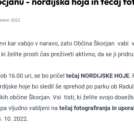
cjanu - nordijska hoja in tečaj f
ktober 2022
evi kar vabijo v naravo, zato Občina Škocjan vabi 
ki želite prosti čas preživeti aktivno, da se ji pridr
 ob 16.00 uri, se bo pričel
tečaj NORDIJSKE HOJE
.
rdijske hoje bo sledil še sprehod po parku ob Radulj
kih občine Škocjan. Vsi tisti, ki želite svojo dosežk
 pa vljudno vabljeni na
tečaj fotografiranja in upor
 10. 2022.