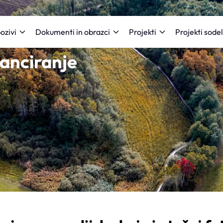
Projekti sode
ozivi
Dokumenti in obrazci
Projekti
nanciranje