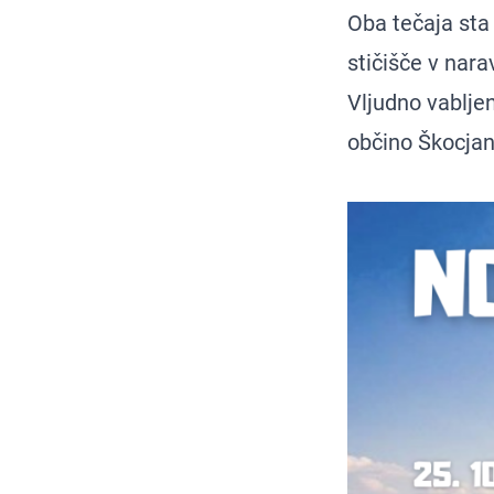
Oba tečaja sta
stičišče v nara
Vljudno vabljen
občino Škocjan