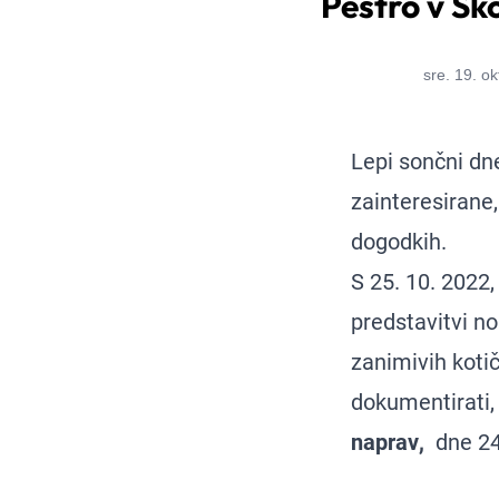
Pestro v Ško
sre. 19. o
Lepi sončni dn
zainteresirane, 
dogodkih.
S 25. 10. 2022,
predstavitvi no
zanimivih kotič
dokumentirati,
naprav
,
dne 24.