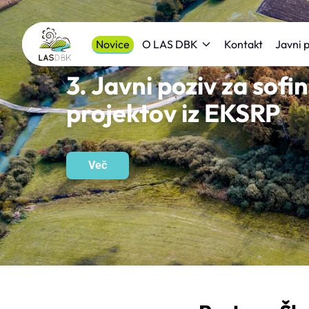
Novice
Kontakt
O LAS DBK
Javni p
3. Javni poziv za sofi
projektov iz EKSRP
Več