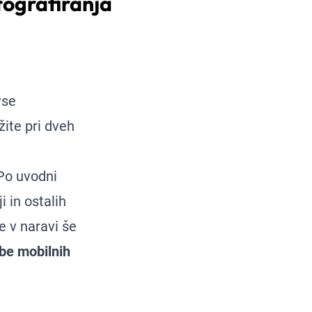
otografiranja
vse
užite pri dveh
 Po uvodni
i in ostalih
e v naravi še
abe mobilnih