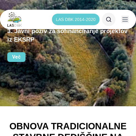
LAS DBK 2014-2020
3. Javni poziv za sofinanciranje projektov
iz EKSRP
Več
OBNOVA TRADICIONALNE