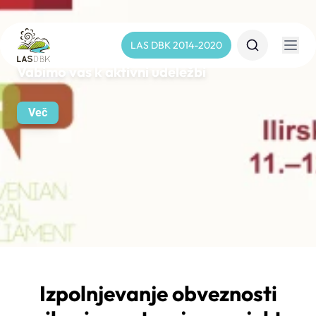
LAS DBK 2014-2020
Vabimo vas k aktivni udeležbi
Več
Izpolnjevanje obveznosti