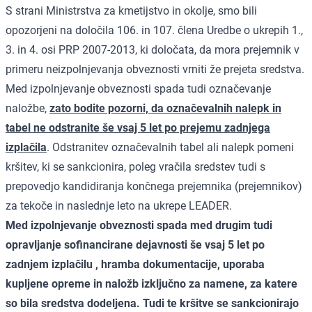
S strani Ministrstva za kmetijstvo in okolje, smo bili
opozorjeni na določila 106. in 107. člena Uredbe o ukrepih 1.,
3. in 4. osi PRP 2007-2013, ki določata, da mora prejemnik v
primeru neizpolnjevanja obveznosti vrniti že prejeta sredstva.
Med izpolnjevanje obveznosti spada tudi označevanje
naložbe,
zato bodite pozorni, da označevalnih nalepk in
tabel ne odstranite še vsaj 5 let po prejemu zadnjega
izplačila
. Odstranitev označevalnih tabel ali nalepk pomeni
kršitev, ki se sankcionira, poleg vračila sredstev tudi s
prepovedjo kandidiranja končnega prejemnika (prejemnikov)
za tekoče in naslednje leto na ukrepe LEADER.
Med izpolnjevanje obveznosti spada med drugim tudi
opravljanje sofinancirane dejavnosti še vsaj 5 let po
zadnjem izplačilu , hramba dokumentacije, uporaba
kupljene opreme in naložb izključno za namene, za katere
so bila sredstva dodeljena. Tudi te kršitve se sankcionirajo