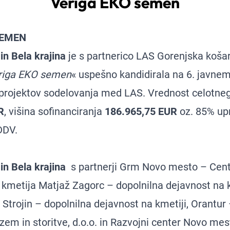
Veriga EKO semen
SEMEN
in Bela krajina
je s partnerico LAS Gorenjska košar
riga EKO semen
« uspešno kandidirala na 6. javnem
 projektov sodelovanja med LAS. Vrednost celotneg
R
, višina sofinanciranja
186.965,75 EUR
oz. 85% up
DDV.
in Bela krajina
s partnerji Grm Novo mesto – Cent
o kmetija Matjaž Zagorc – dopolnilna dejavnost na k
Strojin – dopolnilna dejavnost na kmetiji, Orantur 
izem in storitve, d.o.o. in Razvojni center Novo mes