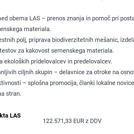
ed obema LAS – prenos znanja in pomoč pri posta
nskega materiala.
stnih polj, priprava biodiverzitetnih mešanic, izde
h testov za kakovost semenskega materiala.
a ekoloških pridelovalcev in predelovalcev.
nljivih ciljnih skupin – delavnice za otroke na osno
tivnosti – splošna promocija, članki lokalne novic
a stran.
ekta LAS
122.571,33 EUR z DDV