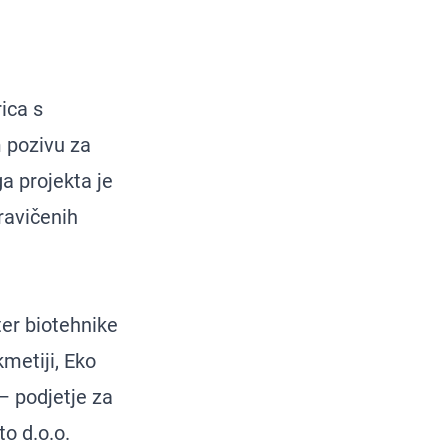
ica s
 pozivu za
a projekta je
ravičenih
er biotehnike
metiji, Eko
– podjetje za
to d.o.o.