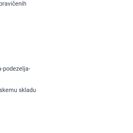
pravičenih
a-podezelja-
skemu skladu