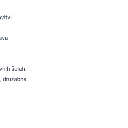
vitvi
lava
vnih šolah.
e, družabna