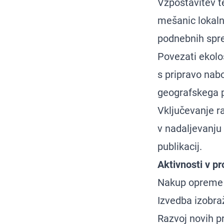
Vzpostavitev te
mešanic lokalni
podnebnih spre
Povezati ekolo
s pripravo nabo
geografskega p
Vključevanje ra
v nadaljevanju 
publikacij.
Aktivnosti v pr
Nakup opreme 
Izvedba izobraž
Razvoj novih p