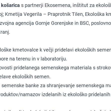
 košarica
s partnerji Ekosemena, inštitut za ekološ
oj; Kmetija Vegerila – Praprotnik Tilen, Ekološka k
azvojna agencija Gornje Gorenjske in BSC, poslovn
Kranj.
loške kmetovalce k večji pridelavi ekoloških sem
re na terenu in v laboratoriju.
ovosti pridelanega semenskega materiala s strok
elave ekoloških semen.
ke semenske banke za shranjevanje semenskega ma
roduktov/namazov izdelanih iz ekološko pridelanih