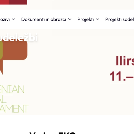
Projekti sode
ozivi
Dokumenti in obrazci
Projekti
udeležbi