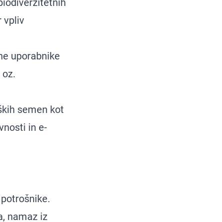
biodiverzitetnih
 vpliv
čne uporabnike
 oz.
oških semen kot
nosti in e-
 potrošnike.
a, namaz iz