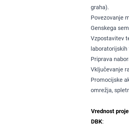
graha).
Povezovanje m
Genskega seme
Vzpostavitev te
laboratorijski
Priprava nabor
Vključevanje ra
Promocijske ak
omrežja, spletn
Vrednost proj
DBK
: