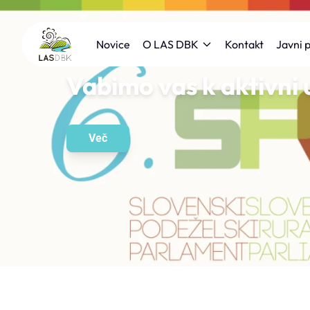
Novice
Kontakt
O LAS DBK
Javni p
Vabimo vas k aktivni 
Več