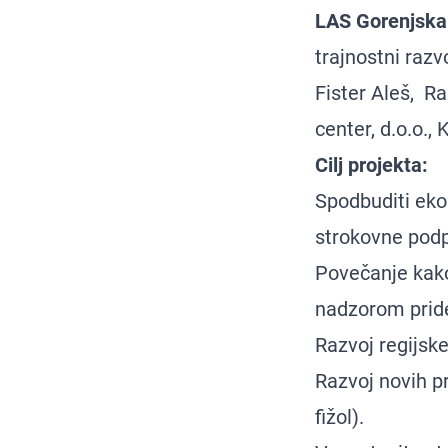
LAS Gorenjska
trajnostni razv
Fister Aleš, R
center, d.o.o., 
Cilj projekta:
Spodbuditi eko
strokovne podpo
Povečanje kak
nadzorom prid
Razvoj regijs
Razvoj novih p
fižol).