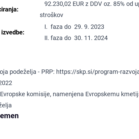
92.230,02 EUR z DDV oz. 85% od u
iranja:
stroškov
I. faza do 29. 9. 2023
 izvedbe:
II. faza do 30. 11. 2024
oja podeželja - PRP:
https://skp.si/program-razvoj
2022
n Evropske komisije, namenjena
Evropskemu kmetij
želja
semen