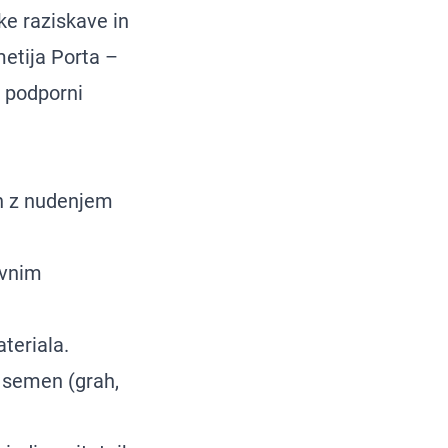
ke raziskave in
metija Porta –
o podporni
en z nudenjem
ovnim
teriala.
 semen (grah,